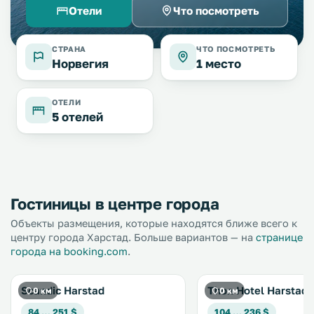
Отели
Что посмотреть
СТРАНА
ЧТО ПОСМОТРЕТЬ
Норвегия
1 место
ОТЕЛИ
5 отелей
Гостиницы в центре города
Объекты размещения, которые находятся ближе всего к
центру города Харстад. Больше вариантов — на
странице
города на booking.com
.
Scandic Harstad
Thon Hotel Harstad
0 км
0 км
84 … 251 $
104 … 236 $