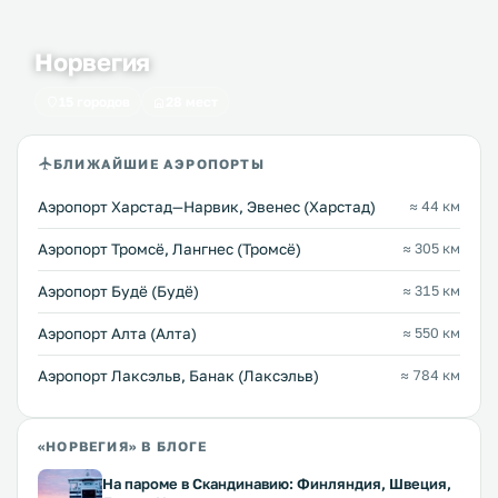
Норвегия
15 городов
28 мест
БЛИЖАЙШИЕ АЭРОПОРТЫ
Аэропорт Харстад—Нарвик, Эвенес (Харстад)
≈ 44 км
Аэропорт Тромсё, Лангнес (Тромсё)
≈ 305 км
Аэропорт Будё (Будё)
≈ 315 км
Аэропорт Алта (Алта)
≈ 550 км
Аэропорт Лаксэльв, Банак (Лаксэльв)
≈ 784 км
«НОРВЕГИЯ» В БЛОГЕ
На пароме в Скандинавию: Финляндия, Швеция,