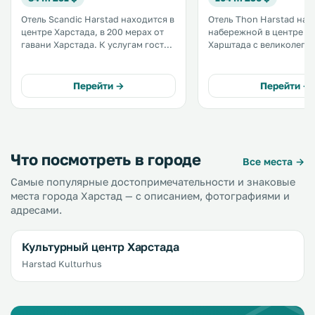
Отель Scandic Harstad находится в
Отель Thon Harstad нах
центре Харстада, в 200 мерах от
набережной в центре г
гавани Харстада. К услугам гостей
Харштада с великолепн
бесплатный Wi-Fi и номера с
на Вагсфьорд. .
кондиционером, мини-баром и
телевизором с плоским экраном. .
Перейти →
Перейти →
Что посмотреть в городе
Все места →
Самые популярные достопримечательности и знаковые
места города Харстад — с описанием, фотографиями и
адресами.
Культурный центр Харстада
Harstad Kulturhus