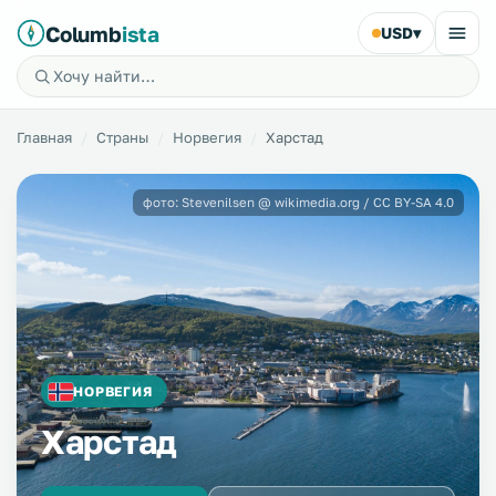
Columb
ista
USD
▾
Главная
Страны
Норвегия
Харстад
фото: Stevenilsen @ wikimedia.org / CC BY-SA 4.0
НОРВЕГИЯ
Харстад