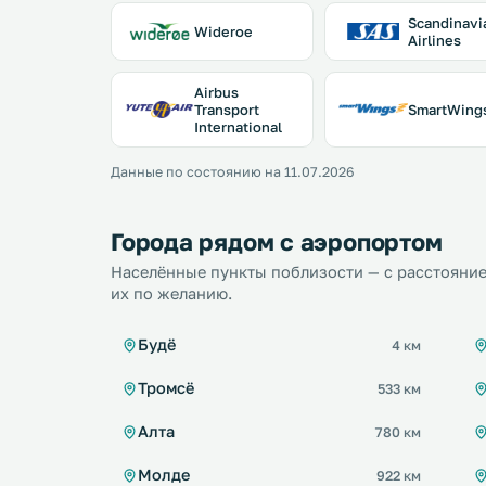
Scandinavi
Wideroe
Airlines
Airbus
Transport
SmartWing
International
Данные по состоянию на 11.07.2026
Города рядом с аэропортом
Населённые пункты поблизости — с расстояние
их по желанию.
Будё
4 км
Тромсё
533 км
Алта
780 км
Молде
922 км