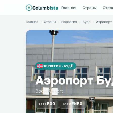
Columb
ista
Главная
Страны
Отел
Главная
Страны
Норвегия
Будё
Аэропорт
НОРВЕГИЯ · БУДЁ
Аэропорт Бу
Bodø Airport
BOO
ENBO
IATA
ICAO