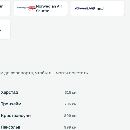
an
Norwegian Air
Finnair
Shuttle
s
м до аэропорта, чтобы вы могли посетить
Харстад
315 км
Тронхейм
706 км
Кристиансунн
899 км
Лаксэльв
999 км