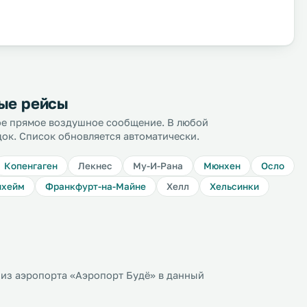
мые рейсы
ное прямое воздушное сообщение. В любой
док. Список обновляется автоматически.
Копенгаген
Лекнес
Му-И-Рана
Мюнхен
Осло
нхейм
Франкфурт-на-Майне
Хелл
Хельсинки
из аэропорта «Аэропорт Будё» в данный