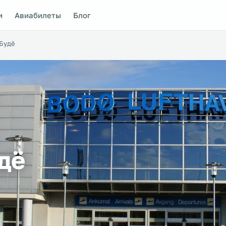
и
Авиабилеты
Блог
 Будё
дё