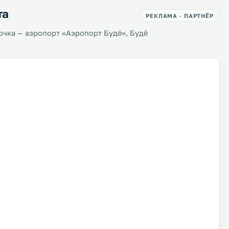
та
РЕКЛАМА · ПАРТНЁР
чка — аэропорт «Аэропорт Будё», Будё