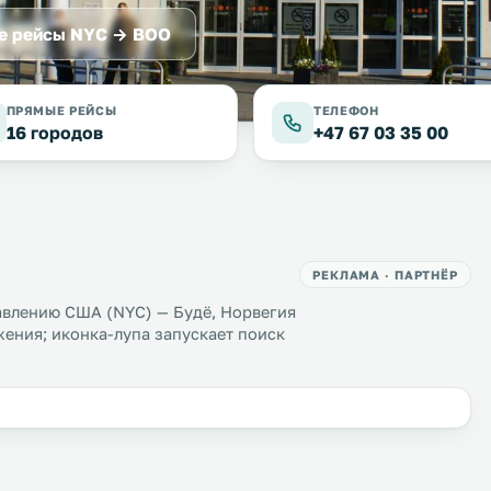
е рейсы NYC → BOO
ПРЯМЫЕ РЕЙСЫ
ТЕЛЕФОН
16 городов
+47 67 03 35 00
РЕКЛАМА · ПАРТНЁР
авлению США (NYC) — Будё, Норвегия
жения; иконка-лупа запускает поиск