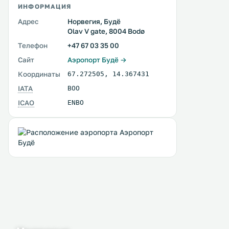
ИНФОРМАЦИЯ
Адрес
Норвегия, Будё
Olav V gate, 8004 Bodø
Телефон
+47 67 03 35 00
Сайт
Аэропорт Будё →
Координаты
67.272505
,
14.367431
IATA
BOO
ICAO
ENBO