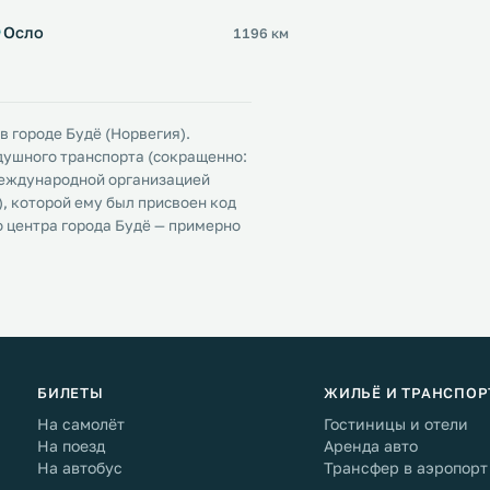
Осло
1196 км
в городе Будё (Норвегия).
ушного транспорта (сокращенно:
 международной организацией
, которой ему был присвоен код
о центра города Будё — примерно
БИЛЕТЫ
ЖИЛЬЁ И ТРАНСПОР
На самолёт
Гостиницы и отели
На поезд
Аренда авто
На автобус
Трансфер в аэропорт