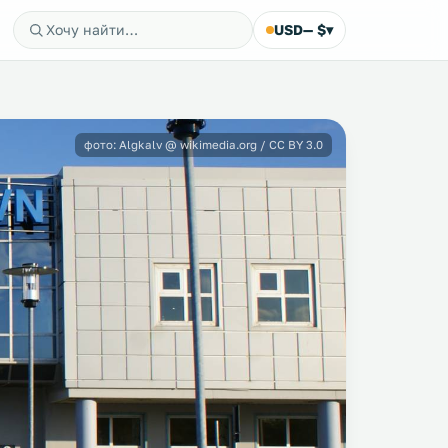
USD
— $
▾
фото: Algkalv @ wikimedia.org / CC BY 3.0