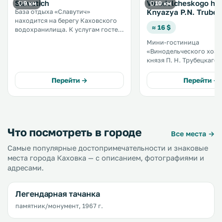
Slavutich
Vinodelcheskogo ho
9 км
10 км
Knyazya P.N. Trube
База отдыха «Славутич»
находится на берегу Каховского
≈ 16 $
водохранилища. К услугам гостей
спа-салон, фитнес-центр,
Мини-гостиница
теннисный корт, прокат
«Винодельческого хозя
велосипедов и бесплатная
князя П. Н. Трубецкаго» с
парковка. .
бесплатным Wi-Fi, рест
террасой расположена 
Перейти →
Перейти →
Каховке. На территории
обустроена бесплатная 
парковка. .
Что посмотреть в городе
Все места →
Самые популярные достопримечательности и знаковые
места города Каховка — с описанием, фотографиями и
адресами.
Легендарная тачанка
памятник/монумент, 1967 г.