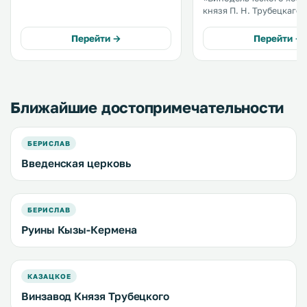
велосипедов и бесплатная
князя П. Н. Трубецкаго» с
парковка. .
бесплатным Wi-Fi, рест
террасой расположена 
Перейти →
Перейти →
Каховке. На территории
обустроена бесплатная 
парковка. .
Ближайшие достопримечательности
БЕРИСЛАВ
Введенская церковь
БЕРИСЛАВ
Руины Кызы-Кермена
КАЗАЦКОЕ
Винзавод Князя Трубецкого