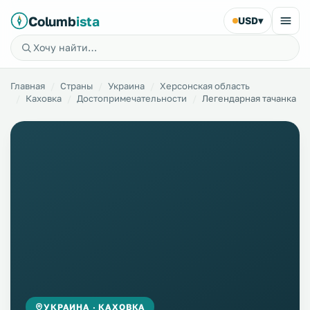
Columb
ista
USD
▾
Главная
Страны
Украина
Херсонская область
Каховка
Достопримечательности
Легендарная тачанка
УКРАИНА · КАХОВКА