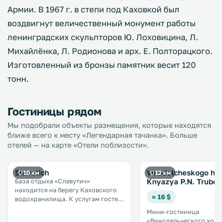
Армии. В 1967 г. в степи под Каховкой был
воздвигнут величественный монумент работы
ленинградских скульпторов Ю. Лоховицина, Л.
Михайлёнка, Л. Родионова и арх. Е. Полторацкого.
Изготовленный из бронзы памятник весит 120
тонн.
Гостиницы рядом
Мы подобрали объекты размещения, которые находятся
ближе всего к месту «Легендарная тачанка». Больше
отелей — на карте «Отели поблизости».
Slavutich
Vinodelcheskogo ho
10 км
12 км
Knyazya P.N. Trube
База отдыха «Славутич»
находится на берегу Каховского
≈ 16 $
водохранилища. К услугам гостей
спа-салон, фитнес-центр,
Мини-гостиница
теннисный корт, прокат
«Винодельческого хозя