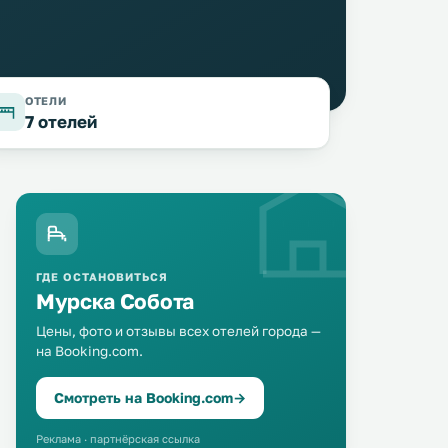
ОТЕЛИ
7 отелей
ГДЕ ОСТАНОВИТЬСЯ
Мурска Собота
Цены, фото и отзывы всех отелей города —
Dvorec Rakičan
на Booking.com.
Guest House Letališče
3 км
3 км
≈ 33 $
≈ 40 $
Смотреть на Booking.com
→
Отель Dvorec Rakičan, в котором
Гостевой дом Letališče
рады гостям с домашними
расположен в Мурска Соб
Реклама · партнёрская ссылка