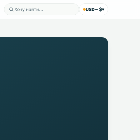
USD
— $
▾