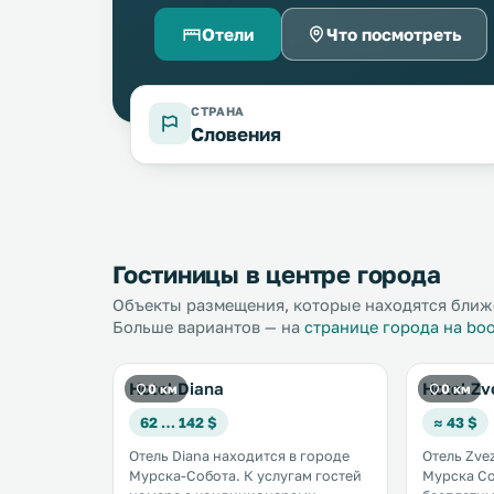
Отели
Что посмотреть
СТРАНА
Словения
Гостиницы в центре города
Объекты размещения, которые находятся ближе
Больше вариантов — на
странице города на bo
Hotel Diana
Hotel Zv
0 км
0 км
62 … 142 $
≈ 43 $
Отель Diana находится в городе
Отель Zve
Мурска-Собота. К услугам гостей
Мурска Соботы. К ус