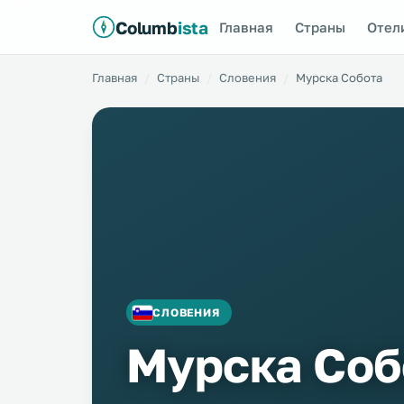
Columb
ista
Главная
Страны
Отел
Главная
Страны
Словения
Мурска Собота
СЛОВЕНИЯ
Мурска Соб