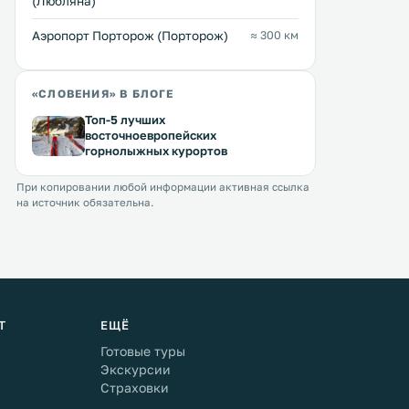
(Любляна)
Аэропорт Порторож (Порторож)
≈ 300 км
«СЛОВЕНИЯ» В БЛОГЕ
Топ-5 лучших
восточноевропейских
горнолыжных курортов
При копировании любой информации активная ссылка
на источник обязательна.
Т
ЕЩЁ
Готовые туры
Экскурсии
Страховки