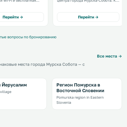
й Wi-Fi и бесплатная
центра города Мурска-Собота. К
а также бар с летней
услугам гостей оснащенные
и ресторан, где подают
кондиционером номера со
тной и
спутниковым телевидением. Спа-
Перейти →
Перейти →
нальной кухни. Все
центр города Моравске Топлице
снащены
находится в 5,5 километрах от
ером. .
гостевого дома. .
тые вопросы по бронированию
Все места →
наковые места города Мурска Собота — с
я Йерусалим
Регион Помурска в
Восточной Словении
village
Pomurska region in Eastern
Slovenia