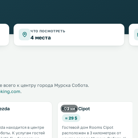
ЧТО ПОСМОТРЕТЬ
4 места
 всего к центру города Мурска Собота.
oking.com
.
ezda
Rooms Cipot
2 км
≈ 29 $
zda находится в центре
Гостевой дом Rooms Cipot
лугам гостей
расположен в 3 километрах от