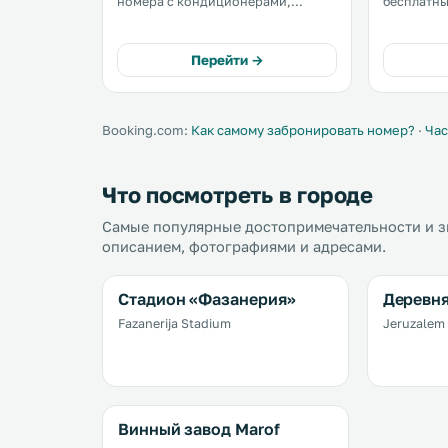
номера с кондиционерами,
бесплатны
кабельным телевидением, мини-
парковка, 
барами и бесплатным доступом в
террасой 
интернет. Гостям предоставляется
блюда мес
Перейти →
бесплатная частная парковка. .
интернацио
номера о
кондицион
Booking.com:
Как самому забронировать номер?
·
Час
Что посмотреть в городе
Самые популярные достопримечательности и з
описанием, фотографиями и адресами.
Стадион «Фазанерия»
Деревн
Fazanerija Stadium
Jeruzalem 
Винный завод Marof