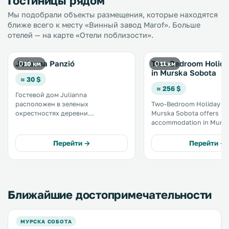
Гостиницы рядом
Мы подобрали объекты размещения, которые находятся
ближе всего к месту «Винный завод Marof». Больше
отелей — на карте «Отели поблизости».
Julianna Panzió
Two-Bedroom Holid
10 км
11 км
in Murska Sobota
≈ 30 $
≈ 256 $
Гостевой дом Julianna
расположен в зеленых
Two-Bedroom Holiday H
окрестностях деревни
Murska Sobota offers
Фельшёсёльнёк. К услугам гостей
accommodation in Mursk
большой сад с настольным
6 km from Moravske-Topl
теннисом и площадкой для
km from Loipersdorf bei
Перейти →
Перейти →
волейбола. Гости могут
Fürstenfeld. The unit is 49 km from
арендовать велосипеды. Во всех
Bad Blumau. A TV is 
помещениях предоставляется
бесплатный Wi-Fi. .
Ближайшие достопримечательности
МУРСКА СОБОТА