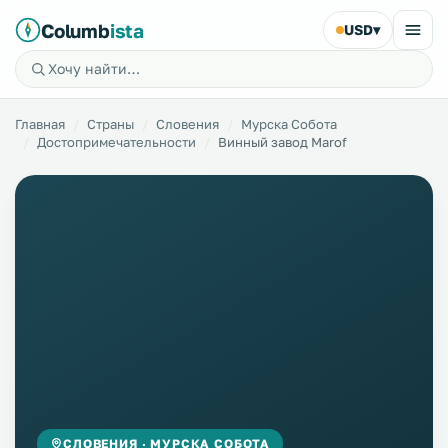
Columb
ista
USD
▾
Главная
Страны
Словения
Мурска Собота
Достопримечательности
Винный завод Marof
СЛОВЕНИЯ · МУРСКА СОБОТА