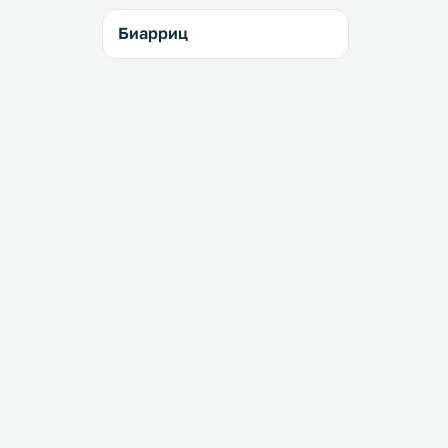
Биарриц