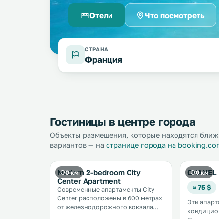
Отели
Что посмотреть
СТРАНА
Франция
Гостиницы в центре города
Объекты размещения, которые находятся ближе
вариантов — на
странице города на booking.co
Modern 2-bedroom City
CHANEL 
0 км
0 км
Center Apartment
≈ 75 $
Современные апартаменты City
Center расположены в 600 метрах
Эти апарт
от железнодорожного вокзала
кондицион
Ницца-Вилль и в 1,5 км от