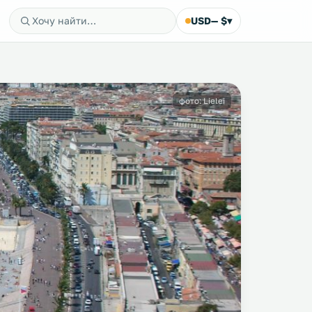
USD
— $
▾
фото: Lielei