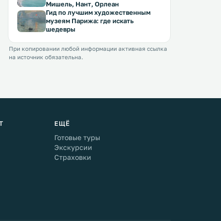
Мишель, Нант, Орлеан
Гид по лучшим художественным
музеям Парижа: где искать
шедевры
При копировании любой информации активная ссылка
на источник обязательна.
Т
ЕЩЁ
Готовые туры
Экскурсии
Страховки