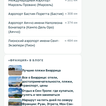
Международный Аэропорт
≈ 201 км
Марсель Прованс (Марсель)
Аэропорт Бастия-Поретта (Бастия)
≈ 308 км
Аэропорт Аяччо имени Наполеона
≈ 374 км
Бонапарта (Кампо Дель Оро)
(Аяччо)
Лионский аэропорт имени Сент-
≈ 484 км
Экзюпери (Лион)
«ФРАНЦИЯ» В БЛОГЕ
Лучшие пляжи Биаррица
Все о Биаррице: отели,
достопримечательности, пляжи,
транспорт, цены
Отдых в Сен-Тропе: где купаться,
гулять и чем заниматься
Маршрут на пять дней по северу
Франции: Руан, Этрета, Мон Сэн-