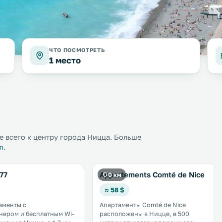
ЧТО ПОСМОТРЕТЬ
1 место
 всего к центру города Ницца. Больше
m
.
77
Appartements Comté de Nice
0 км
≈ 58 $
аменты с
Апартаменты Comté de Nice
ером и бесплатным Wi-
расположены в Ницце, в 500