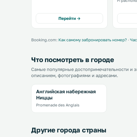
Fi располо
стадиона Стад дю Рей.
от Музея 
Предоставляется бесплатный Wi-
новейшего и
Fi. .
оборудова
Перейти →
микроволнов
предостав
белье и по
Booking.com:
Как самому забронировать номер?
·
Час
Что посмотреть в городе
Самые популярные достопримечательности и з
описанием, фотографиями и адресами.
Английская набережная
Ниццы
Promenade des Anglais
Другие города страны