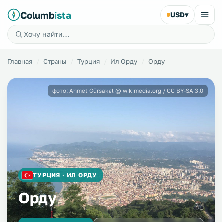
Columb
ista
USD
▾
Главная
Страны
Турция
Ил Орду
Орду
фото: Ahmet Gürsakal @ wikimedia.org / CC BY-SA 3.0
ТУРЦИЯ · ИЛ ОРДУ
Орду