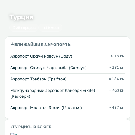
Турция
25 городов
49 мест
БЛИЖАЙШИЕ АЭРОПОРТЫ
Аэропорт Орду-Гиресун (Орду)
≈ 18 км
Аэропорт Самсун-Чаршамба (Самсун)
≈ 131 км
Аэропорт Трабзон (Трабзон)
≈ 184 км
Международный аэропорт Кайсери Erkilet
≈ 453 км
(Кайсери)
Аэропорт Малатья Эрхач (Малатья)
≈ 487 км
«ТУРЦИЯ» В БЛОГЕ