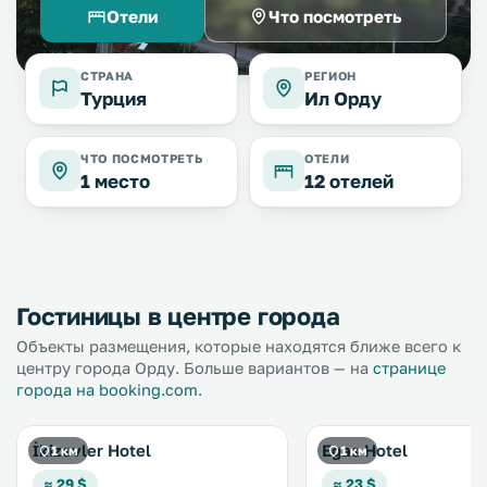
Отели
Что посмотреть
СТРАНА
РЕГИОН
Турция
Ил Орду
ЧТО ПОСМОТРЕТЬ
ОТЕЛИ
1 место
12 отелей
Гостиницы в центре города
Объекты размещения, которые находятся ближе всего к
центру города Орду. Больше вариантов — на
странице
города на booking.com
.
İkizevler Hotel
Egas Hotel
1 км
1 км
≈ 29 $
≈ 23 $