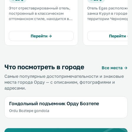
Этот отреставрированный отель,
Отель Egas расположен 
построенный в классическом
замка Курул в городе О
оттоманском стиле, находится в
территории Черноморс
50 метрах от берега Черного моря.
региона Турции. При от
К услугам гостей номера с
имеется детская площад
кондиционером и бесплатный Wi-
могут любоваться видом
Перейти →
Перейти →
Fi на всей территории отеля.
Что посмотреть в городе
Все места →
Самые популярные достопримечательности и знаковые
места города Орду — с описанием, фотографиями и
адресами.
Гондольный подъемник Орду Бозтепе
Ordu Boztepe gondola