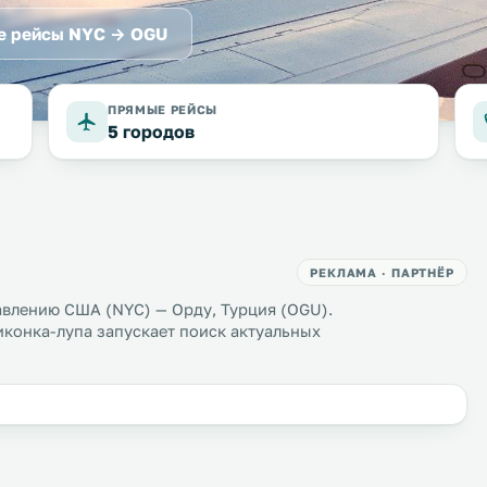
е рейсы NYC → OGU
ПРЯМЫЕ РЕЙСЫ
5 городов
РЕКЛАМА · ПАРТНЁР
авлению США (NYC) — Орду, Турция (OGU).
иконка-лупа запускает поиск актуальных