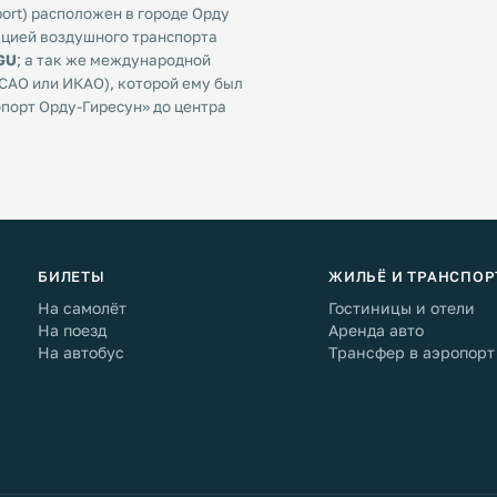
port) расположен в городе Орду
ацией воздушного транспорта
GU
; а так же международной
CAO или ИКАО), которой ему был
опорт Орду-Гиресун» до центра
БИЛЕТЫ
ЖИЛЬЁ И ТРАНСПОР
На самолёт
Гостиницы и отели
На поезд
Аренда авто
На автобус
Трансфер в аэропорт