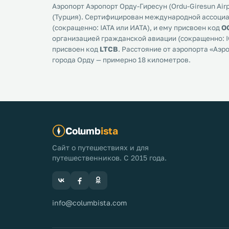
Аэропорт Аэропорт Орду-Гиресун (Ordu-Giresun Air
(Турция). Сертифицирован международной ассоци
(сокращенно: IATA или ИАТА), и ему присвоен код
O
организацией гражданской авиации (сокращенно: I
присвоен код
LTCB
. Расстояние от аэропорта «Аэр
города Орду — примерно 18 километров.
Columb
ista
Сайт о путешествиях и для
путешественников. С 2015 года.
info@columbista.com