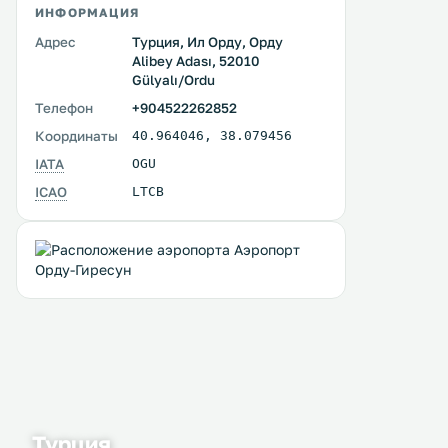
ИНФОРМАЦИЯ
Адрес
Турция, Ил Орду, Орду
Alibey Adası, 52010
Gülyalı/Ordu
Телефон
+904522262852
Координаты
40.964046
,
38.079456
IATA
OGU
ICAO
LTCB
Турция