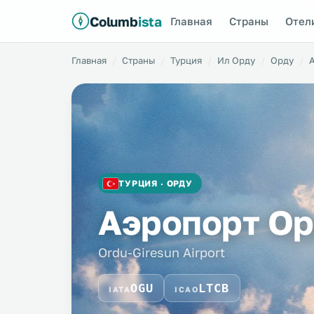
Columb
ista
Главная
Страны
Отел
Главная
Страны
Турция
Ил Орду
Орду
ТУРЦИЯ · ОРДУ
Аэропорт Ор
Ordu-Giresun Airport
OGU
LTCB
IATA
ICAO