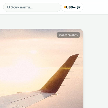
USD
— $
▾
фото: pixabay