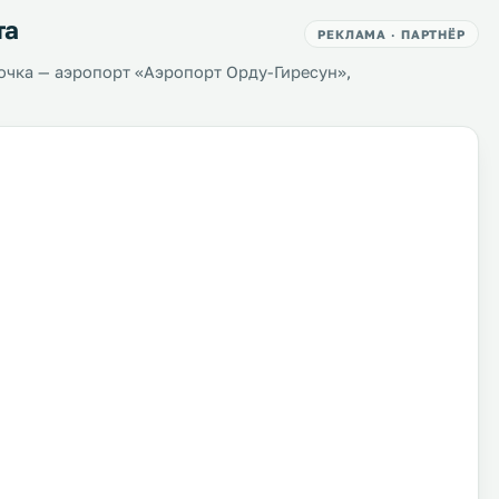
та
РЕКЛАМА · ПАРТНЁР
очка — аэропорт «Аэропорт Орду-Гиресун»,