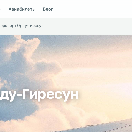
и
Авиабилеты
Блог
Аэропорт Орду-Гиресун
ду-Гиресун