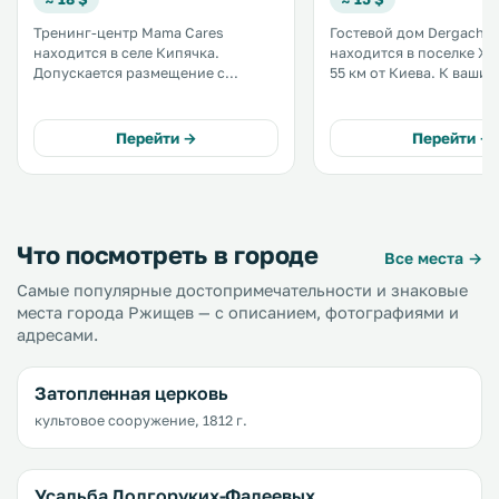
Тренинг-центр Mama Cares
Гостевой дом Dergacho
находится в селе Кипячка.
находится в поселке Жу
Допускается размещение с
55 км от Киева. К вашим услугам
домашними животными. К услугам
открытый бассейн, саун
гостей бесплатный Wi-Fi,
бесплатный WiFi и бесп
принадлежности для барбекю и
парковка. Номера располагают
Перейти →
Перейти →
бесплатная частная парковка на
кондиционером и телев
территории. В числе удобств —
плоским экраном и спу
общая ванная комната. .
каналами. .
Что посмотреть в городе
Все места →
Самые популярные достопримечательности и знаковые
места города Ржищев — с описанием, фотографиями и
адресами.
Затопленная церковь
культовое сооружение, 1812 г.
Усадьба Долгоруких-Фадеевых