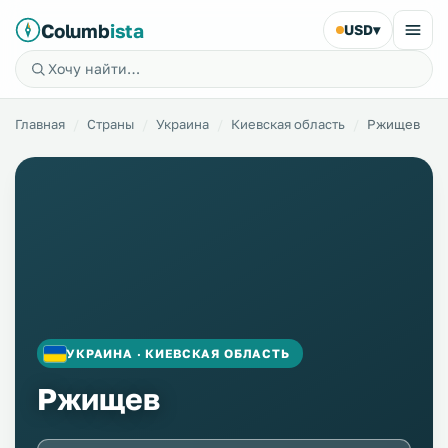
Columb
ista
USD
▾
Главная
Страны
Украина
Киевская область
Ржищев
УКРАИНА · КИЕВСКАЯ ОБЛАСТЬ
Ржищев