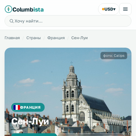
Columb
ista
USD
▾
Главная
Страны
Франция
Сен-Луи
фото: Calips
ФРАНЦИЯ
Сен-Луи