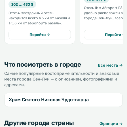
102 … 433 $
Отель Ibis Aéroport Bâl
Этот 4-звездочный отель
удобно расположен в ц
находится всего в 5 км от Базеля и
города Сен-Луи, всего в
в 5,6 км от аэропорта Базель-
швейцарского Базеля. Поездка до
Мюлуз. К услугам гостей трансфер
аэропорта займет 5 мин
от/до аэропорта, спа-салон и
гостям предлагается тр
Перейти →
Перейти →
винно-коктейльный бар, открытый
обе стороны. В отеле можно
7 дней в неделю. .
бесплатно пользоваться 
Что посмотреть в городе
Все места →
Самые популярные достопримечательности и знаковые
места города Сен-Луи — с описанием, фотографиями и
адресами.
Храм Святого Николая Чудотворца
Другие города страны
Франция →