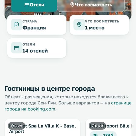
Отели
Что посмотреть
СТРАНА
ЧТО ПОСМОТРЕТЬ
Франция
1 место
ОТЕЛИ
14 отелей
Гостиницы в центре города
Объекты размещения, которые находятся ближе всего к
центру города Сен-Луи. Больше вариантов — на
странице
города на booking.com
.
Hôtel et Spa La Villa K - Basel
Ibis Aéroport Bâle 
0 км
0 км
Airport
76 … 179 $