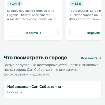
≈ 144 $
≈ 32 $
Located 500 metres from Victoria
Гостевой дом Lo-Egin 
Eugenia Theatre, Apartamento
в центре города Сан-Се
Arrasate offers accommodation in
450 метрах от пляжа Ла
San Sebastián. Guests benefit from
2 минутах ходьбы от го
terrace and a terrace. Free WiFi is
железнодорожного вок
provided throughout the property.
Гостям предоставляетс
Перейти →
Перейти →
The kitchen is equipped with a
бесплатный Wi-Fi и бес
dishwasher. .
и кофе. .
Что посмотреть в городе
Все места →
Самые популярные достопримечательности и знаковые
места города Сан Себастьян — с описанием,
фотографиями и адресами.
Набережная Сан Себастьяна
La Concha