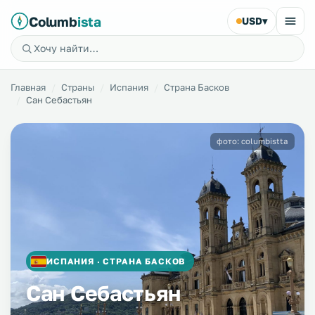
Columb
ista
USD
▾
Главная
Страны
Испания
Страна Басков
Сан Себастьян
фото: columbistta
ИСПАНИЯ · СТРАНА БАСКОВ
Сан Себастьян