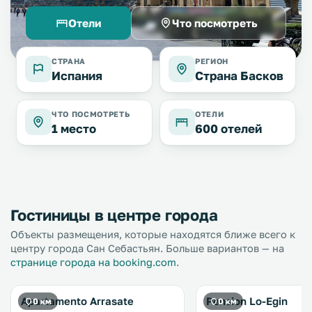
Отели
Что посмотреть
СТРАНА
РЕГИОН
Испания
Страна Басков
ЧТО ПОСМОТРЕТЬ
ОТЕЛИ
1 место
600 отелей
Гостиницы в центре города
Объекты размещения, которые находятся ближе всего к
центру города Сан Себастьян. Больше вариантов — на
странице города на booking.com
.
Apartamento Arrasate
Pension Lo-Egin
0 км
0 км