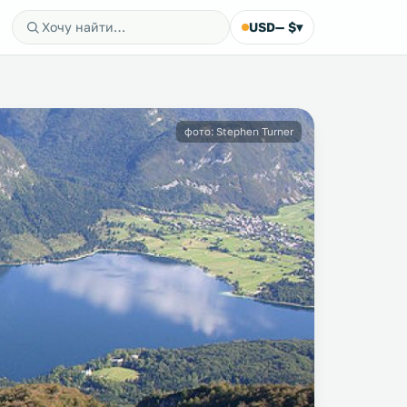
USD
— $
▾
фото: Stephen Turner