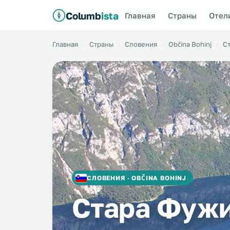
Columb
ista
Главная
Страны
Отел
Главная
Страны
Словения
Občina Bohinj
С
СЛОВЕНИЯ · OBČINA BOHINJ
Стара Фуж