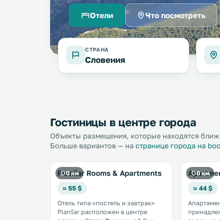
Отели
Что посмотреть
СТРАНА
Словения
Гостиницы в центре города
Объекты размещения, которые находятся ближе
Больше вариантов — на
странице города на bo
Planšar Rooms & Apartments
Apartmen
0 км
0 км
≈ 55 $
≈ 44 $
Отель типа «постель и завтрак»
Апартамен
Planšar расположен в центре
принадлеж