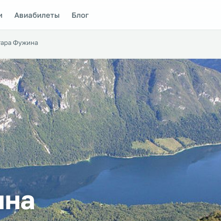
и
Авиабилеты
Блог
тара Фужина
ина