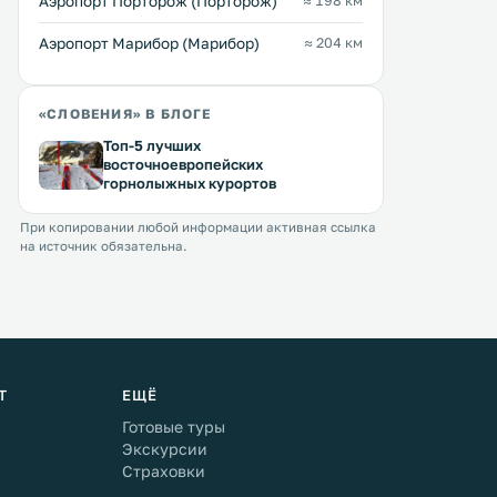
Аэропорт Порторож (Порторож)
≈ 198 км
Аэропорт Марибор (Марибор)
≈ 204 км
«СЛОВЕНИЯ» В БЛОГЕ
Топ-5 лучших
восточноевропейских
горнолыжных курортов
При копировании любой информации активная ссылка
на источник обязательна.
Т
ЕЩЁ
Готовые туры
Экскурсии
Страховки