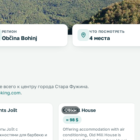
РЕГИОН
ЧТО ПОСМОТРЕТЬ
Občina Bohinj
4 места
 всего к центру города Стара Фужина.
oking.com
.
ts Jošt
Old Mill House
0 км
≈ 98 $
ты Jošt с
Offering accommodation with air
ностями для барбекю и
conditioning, Old Mill House is