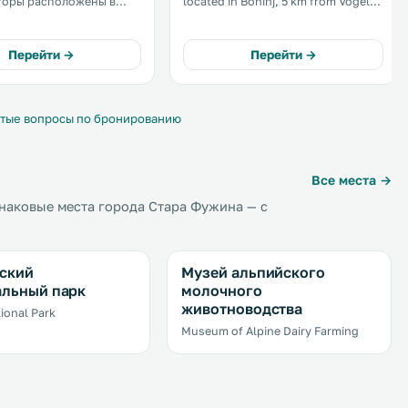
горы расположены в
located in Bohinj, 5 km from Vogel
ара Фужина в местечке
Ski Center. Triglav National Park
Information Centre is 15 km away.
 На территории
Free private parking is available on
Перейти →
Перейти →
а бесплатная частная
site. .
.
тые вопросы по бронированию
Все места →
наковые места города Стара Фужина — с
ский
Музей альпийского
альный парк
молочного
животноводства
tional Park
Museum of Alpine Dairy Farming