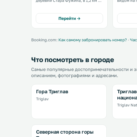
деревни Стара Фужина, в 1,2 км от
видом на 
Бохиньского озера. К услугам
районе Ст
гостей номера и апартаменты с
Бохинь. Горнолыжный центр Vogel
бесплатным Wi-Fi и телевизором с
находится в 5 км.
Перейти →
плоским экраном. .
обустроен
парковка. 
Booking.com:
Как самому забронировать номер?
·
Час
Что посмотреть в городе
Самые популярные достопримечательности и з
описанием, фотографиями и адресами.
Гора Триглав
Триглав
национ
Triglav
Triglav Na
Северная сторона горы