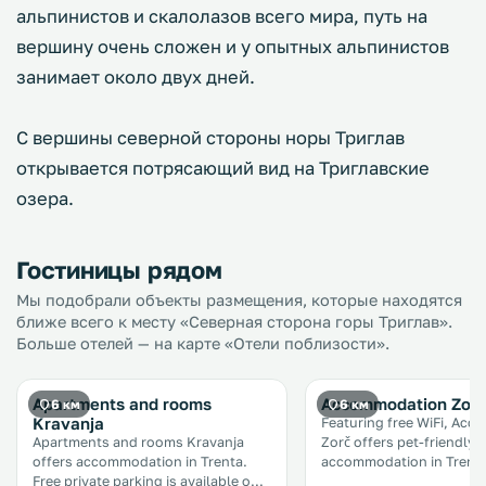
альпинистов и скалолазов всего мира, путь на
вершину очень сложен и у опытных альпинистов
занимает около двух дней.
С вершины северной стороны норы Триглав
открывается потрясающий вид на Триглавские
озера.
Гостиницы рядом
Мы подобрали объекты размещения, которые находятся
ближе всего к месту «Северная сторона горы Триглав».
Больше отелей — на карте «Отели поблизости».
Apartments and rooms
Accommodation Zorč
6 км
6 км
Kravanja
Featuring free WiFi, Ac
Apartments and rooms Kravanja
Zorč offers pet-friendly
offers accommodation in Trenta.
accommodation in Trenta. Fr
Free private parking is available on
private parking is availab