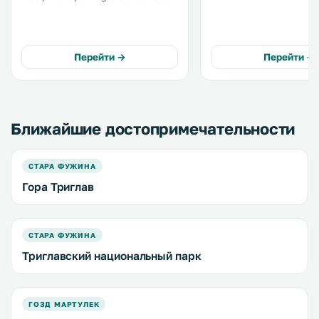
site. Some rooms have a seating
Views of the mountain, g
area to relax in after a busy day. A
city are featured in certa
terrace or balcony are featured in
Every room is fitted with
certain rooms. .
bathroom. .
Перейти →
Перейти →
Ближайшие достопримечательности
СТАРА ФУЖИНА
Гора Триглав
СТАРА ФУЖИНА
Триглавский национальный парк
ГОЗД МАРТУЛЕК