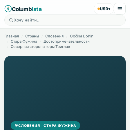
Columb
ista
USD
▾
Главная
Страны
Словения
Občina Bohinj
Стара Фужина
Достопримечательности
Северная сторона горы Триглав
СЛОВЕНИЯ · СТАРА ФУЖИНА