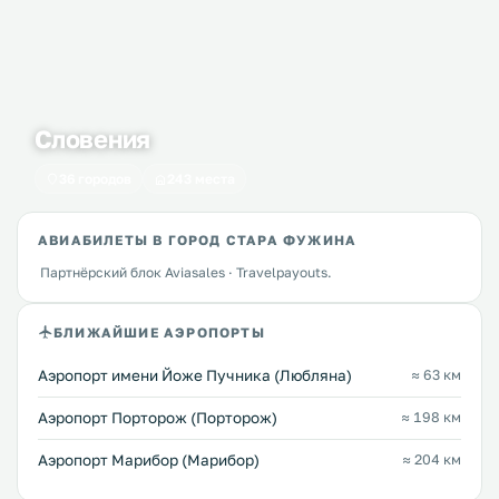
Словения
36 городов
243 места
АВИАБИЛЕТЫ В ГОРОД СТАРА ФУЖИНА
Партнёрский блок Aviasales · Travelpayouts.
БЛИЖАЙШИЕ АЭРОПОРТЫ
Аэропорт имени Йоже Пучника (Любляна)
≈ 63 км
Аэропорт Порторож (Порторож)
≈ 198 км
Аэропорт Марибор (Марибор)
≈ 204 км