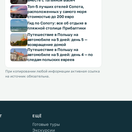
вместе с Татьяной Бабич
Топ-5 лучших отелей Сопота,
расположенных у самого моря
стоимостью до 200 евро
Гид по Сопоту: все об отдыхе в
пляжной столице Прибалтики
Путешествие в Польшу на
автомобиле на 5 дней: день 5 —
возвращение домой
Путешествие в Польшу на
автомобиле на 5 дней: день 4 — по
следам польских евреев
При копировании любой информации активная ссылка
на источник обязательна.
Т
ЕЩЁ
Готовые туры
Экскурсии