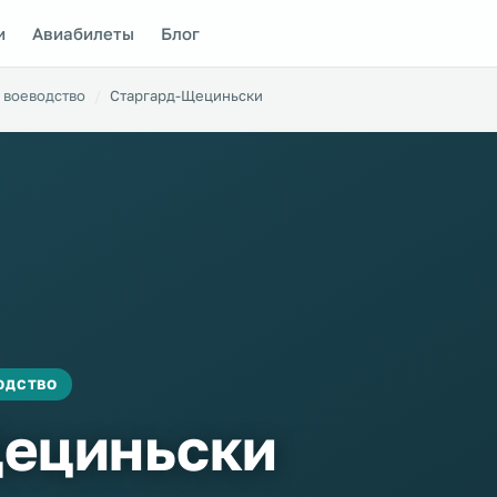
и
Авиабилеты
Блог
 воеводство
Старгард-Щециньски
ОДСТВО
Щециньски