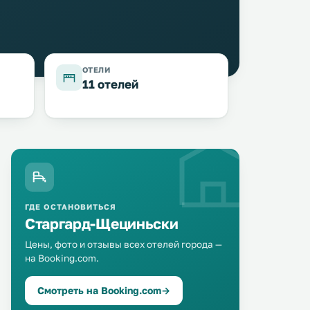
ОТЕЛИ
11 отелей
ГДЕ ОСТАНОВИТЬСЯ
Старгард-Щециньски
Цены, фото и отзывы всех отелей города —
Hotel-Restauracja Spichlerz
на Booking.com.
Apartament Centrum 
1 км
1 км
46 … 81 $
≈ 38 $
Смотреть на Booking.com
→
Отель Spichlerz разместился в
Apartament Centrum 12 of