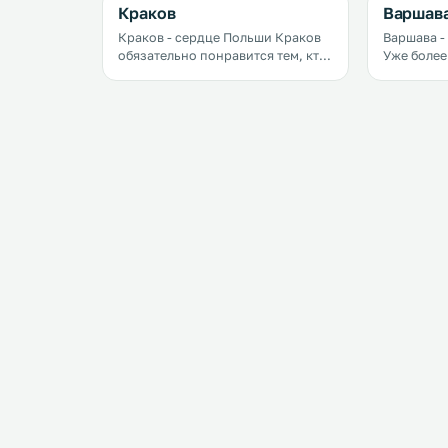
Краков
Варшав
Краков - сердце Польши Краков
Варшава -
обязательно понравится тем, кто
Уже более
любит маленькие уютные города
является 
и тем, кому нравятся большие
Сегодня э
города
город стр
с&nbsp;развитой&nbsp;инфраструктурой.
крупнейш
Этот город одинаково хорош и
культурны
зимой, и летом, и осенью, и
центр.
весной.