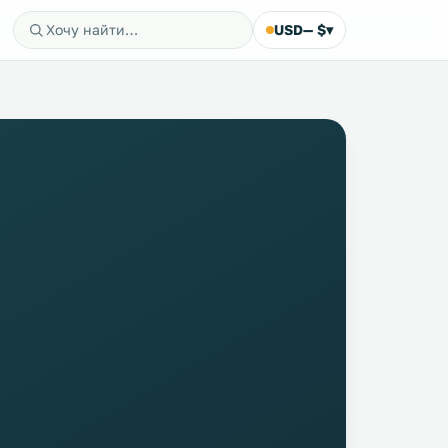
USD
— $
▾