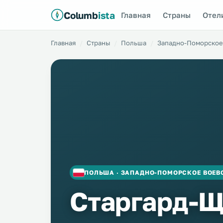
Columb
ista
Главная
Страны
Отел
Главная
Страны
Польша
Западно-Поморское
ПОЛЬША · ЗАПАДНО-ПОМОРСКОЕ ВОЕВ
Старгард-