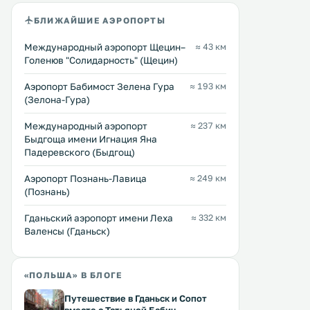
БЛИЖАЙШИЕ АЭРОПОРТЫ
Международный аэропорт Щецин–
≈ 43 км
Голенюв "Солидарность" (Щецин)
Аэропорт Бабимост Зелена Гура
≈ 193 км
(Зелона-Гура)
Международный аэропорт
≈ 237 км
Быдгоща имени Игнация Яна
Падеревского (Быдгощ)
Аэропорт Познань-Лавица
≈ 249 км
(Познань)
Гданьский аэропорт имени Леха
≈ 332 км
Валенсы (Гданьск)
«ПОЛЬША» В БЛОГЕ
Путешествие в Гданьск и Сопот