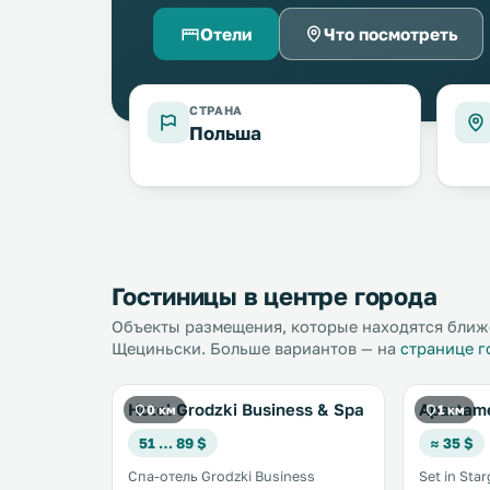
Отели
Что посмотреть
СТРАНА
Польша
Гостиницы в центре города
Объекты размещения, которые находятся ближе
Щециньски. Больше вариантов — на
странице г
Hotel Grodzki Business & Spa
Apartame
0 км
1 км
51 … 89 $
≈ 35 $
Спа-отель Grodzki Business
Set in Sta