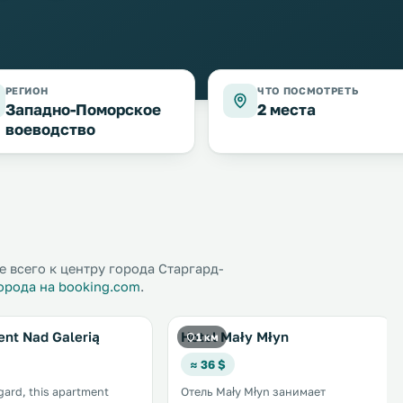
РЕГИОН
ЧТО ПОСМОТРЕТЬ
Западно-Поморское
2 места
воеводство
 всего к центру города Старгард-
орода на booking.com
.
nt Nad Galerią
Hotel Mały Młyn
1 км
≈ 36 $
rgard, this apartment
Отель Mały Młyn занимает