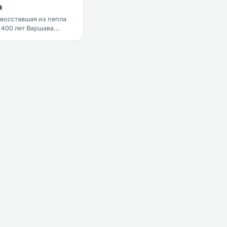
а
 восставшая из пепла
 400 лет Варшава
столицей Польши.
то самый большой
аны, а также
ий политический,
й, экономический