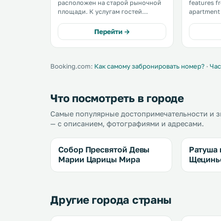
расположен на старой рыночной
features fre
площади. К услугам гостей
apartment
оформленные в классическом
Hall. Towels and bed linen are
стиле номера с бесплатным Wi-Fi и
provided in
Перейти →
ЖК-телевизором, а также
accommoda
ресторан, где готовят блюда по
оригинальным рецептам 1930-х
годов. .
Booking.com:
Как самому забронировать номер?
·
Час
Что посмотреть в городе
Самые популярные достопримечательности и з
— с описанием, фотографиями и адресами.
Собор Пресвятой Девы
Ратуша 
Марии Царицы Мира
Щецинь
Другие города страны