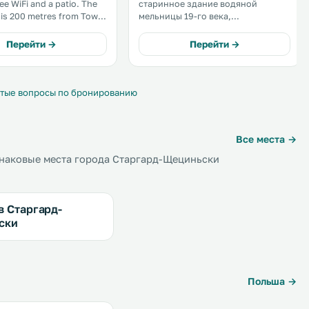
e WiFi and a patio. The
старинное здание водяной
 is 200 metres from Town
мельницы 19-го века,
расположенное в 1,6 км от
 this self-catering
железнодорожного вокзала
Перейти →
Перейти →
tion. .
города Старгард-Щециньски. К
вашим услугам номера с
бесплатным Wi-Fi и частная
парковка. .
тые вопросы по бронированию
Все места →
наковые места города Старгард-Щециньски
в Старгард-
ски
Польша →