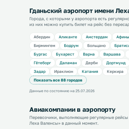
Гданьский аэропорт имени Лех
Города, с которыми у аэропорта есть регуляр
из них можно купить билет на рейс без переса
Абердин
Аликанте
Амстердам
Афин
Бирмингем
Бодрум
Больцано
Братис
Бургас
Бухарест
Варна
Варшава
Гётеборг
Даламан
Дерби
Дортмунд
Задар
Ираклион
Катания
Керкира
Показать все 88 городов
Данные по состоянию на 25.07.2026
Авиакомпании в аэропорту
Перевозчики, выполняющие регулярные рейсы 
Леха Валенсы» в данный момент.