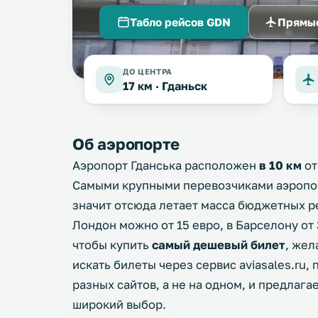
Табло рейсов GDN
Прямы
ДО ЦЕНТРА
17 км ·
Гданьск
Об аэропорте
Аэропорт Гданська расположен
в 10 км
от
Самыми крупными перевозчиками аэропорта
значит отсюда летает масса бюджетных р
Лондон можно от 15 евро, в Барселону от 
чтобы купить
самый дешевый билет
, жел
искать билеты через сервис aviasales.ru,
разных сайтов, а не на одном, и предлаг
широкий выбор.