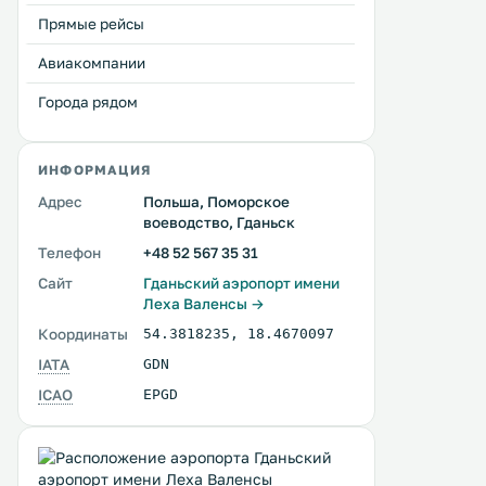
Прямые рейсы
Авиакомпании
Города рядом
ИНФОРМАЦИЯ
Адрес
Польша, Поморское
воеводство, Гданьск
Телефон
+48 52 567 35 31
Сайт
Гданьский аэропорт имени
Леха Валенсы →
Координаты
54.3818235
,
18.4670097
IATA
GDN
ICAO
EPGD