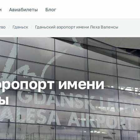
и
Авиабилеты
Блог
тво
Гданьск
Гданьский аэропорт имени Леха Валенсы
эропорт имени
сы