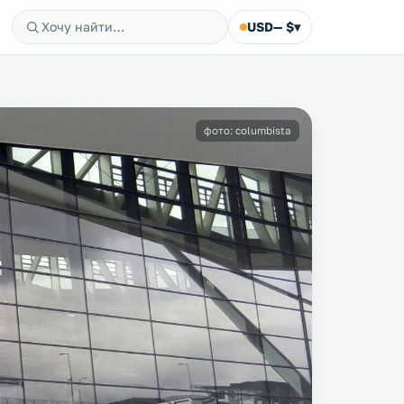
USD
— $
▾
фото: columbista