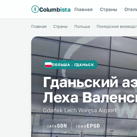
Columb
ista
Главная
Страны
Отел
Главная
Страны
Польша
Поморское воеводс
ПОЛЬША · ГДАНЬСК
Гданьский а
Леха Вален
Gdańsk Lech Wałęsa Airport
GDN
EPGD
IATA
ICAO