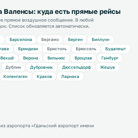
а Валенсы: куда есть прямые рейсы
ное прямое воздушное сообщение. В любой
док. Список обновляется автоматически.
ы
Барселона
Бергамо
Берген
Биллунн
лава
Бриндизи
Бристоль
Брюссель
Будапешт
Векшё
Верона
Вильнюс
Вроцлав
Гамбург
Дублин
Дубровник
Дюссельдорф
Жешув
Копенгаген
Краков
Ларнака
из аэропорта «Гданьский аэропорт имени