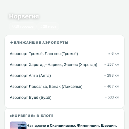
Норвегия
15 городов
28 мест
БЛИЖАЙШИЕ АЭРОПОРТЫ
Аэропорт Тромсё, Лангнес (Тромсё)
≈ 6 км
Аэропорт Харстад—Нарвик, Эвенес (Харстад)
≈ 257 км
Аэропорт Алта (Алта)
≈ 298 км
Аэропорт Лаксэльв, Банак (Лаксэльв)
≈ 467 км
Аэропорт Будё (Будё)
≈ 533 км
«НОРВЕГИЯ» В БЛОГЕ
На пароме в Скандинавию: Финляндия, Швеция,