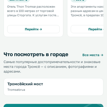
Отель Thon Tromsø расположен
Эти апартаменты наход
всего в 100 метрах от торговой
разным адресам в цент
улицы Сторгата. К услугам гостей
Тромсё, в пределах 10 
бесплатный Wi-Fi, обильный
ходьбы от главной ули
завтрак "шведский стол" и номера
Стургата. В распоряжении гостей
с телевизорами с плоским
полностью оборудованн
Перейти →
Перейти →
экраном. .
телевизор с плоским эк
кабельными каналами. .
Что посмотреть в городе
Все места →
Самые популярные достопримечательности и знаковые
места города Тромсё — с описанием, фотографиями и
адресами.
Тромсёйский мост
Tromsøbrua