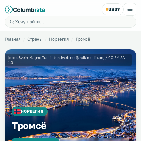
Columb
ista
USD
▾
Главная
Страны
Норвегия
Тромсё
фото: Svein-Magne Tunli - tunliweb.no @ wikimedia.org / CC BY-SA
4.0
НОРВЕГИЯ
Тромсё