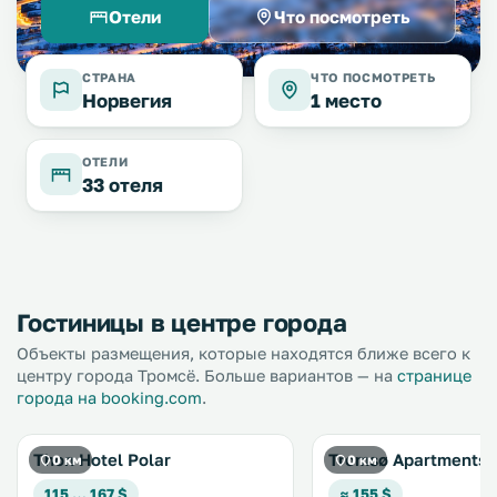
Отели
Что посмотреть
СТРАНА
ЧТО ПОСМОТРЕТЬ
Норвегия
1 место
ОТЕЛИ
33 отеля
Гостиницы в центре города
Объекты размещения, которые находятся ближе всего к
центру города Тромсё. Больше вариантов — на
странице
города на booking.com
.
Thon Hotel Polar
Tromsø Apartments
0 км
0 км
115 … 167 $
≈ 155 $