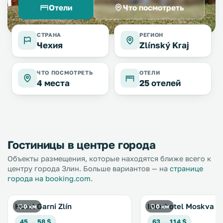
Отели
Что посмотреть
СТРАНА
РЕГИОН
Чехия
Zlínský Kraj
ЧТО ПОСМОТРЕТЬ
ОТЕЛИ
4 места
25 отелей
Гостиницы в центре города
Объекты размещения, которые находятся ближе всего к
центру города Злин. Больше вариантов — на
странице
города на booking.com
.
Hotel Garni Zlín
Interhotel Moskva
0 км
0 км
45 … 58 $
63 … 114 $