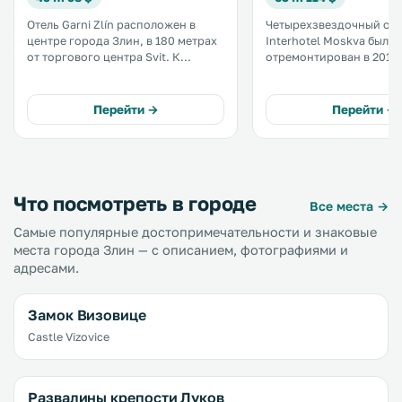
Отель Garni Zlín расположен в
Четырехзвездочный оте
центре города Злин, в 180 метрах
Interhotel Moskva был
от торгового центра Svit. К
отремонтирован в 2016 
услугам гостей номера с
Отель находится в цент
кондиционером, спутниковым
Злин. К услугам гостей
телевидением и бесплатным Wi-Fi.
бесплатный Wi-Fi во все
Перейти →
Перейти →
.
конгресс-центр. .
Что посмотреть в городе
Все места →
Самые популярные достопримечательности и знаковые
места города Злин — с описанием, фотографиями и
адресами.
Замок Визовице
Castle Vizovice
Развалины крепости Луков