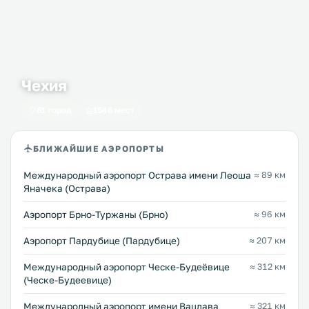
Чехия
61 город
1546 мест
БЛИЖАЙШИЕ АЭРОПОРТЫ
Международный аэропорт Острава имени Леоша
≈ 89 км
Яначека (Острава)
Аэропорт Брно-Туржаны (Брно)
≈ 96 км
Аэропорт Пардубице (Пардубице)
≈ 207 км
Международный аэропорт Ческе-Будеёвице
≈ 312 км
(Ческе-Будеевице)
Международный аэропорт имени Вацлава
≈ 321 км