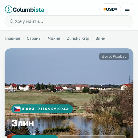
Columb
ista
USD
▾
Главная
Страны
Чехия
Zlínský Kraj
Злин
фото: Pixabay
ЧЕХИЯ · ZLÍNSKÝ KRAJ
Злин