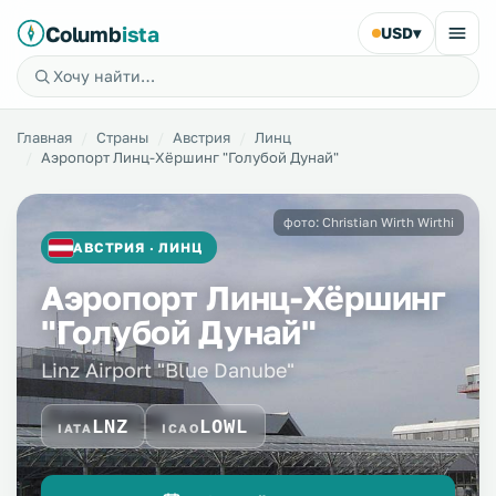
Columb
ista
USD
▾
Главная
Страны
Австрия
Линц
Аэропорт Линц-Хёршинг "Голубой Дунай"
фото: Christian Wirth Wirthi
АВСТРИЯ · ЛИНЦ
Аэропорт Линц-Хёршинг
"Голубой Дунай"
Linz Airport "Blue Danube"
LNZ
LOWL
IATA
ICAO