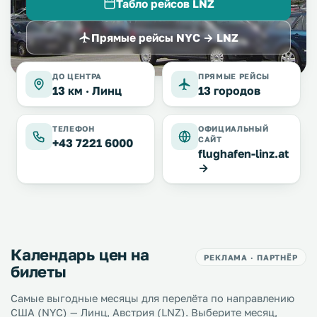
Табло рейсов LNZ
Прямые рейсы NYC → LNZ
ДО ЦЕНТРА
ПРЯМЫЕ РЕЙСЫ
13 км ·
Линц
13 городов
ТЕЛЕФОН
ОФИЦИАЛЬНЫЙ
САЙТ
+43 7221 6000
flughafen-linz.at
→
Календарь цен на
РЕКЛАМА · ПАРТНЁР
билеты
Самые выгодные месяцы для перелёта по направлению
США (NYC) — Линц, Австрия (LNZ). Выберите месяц,