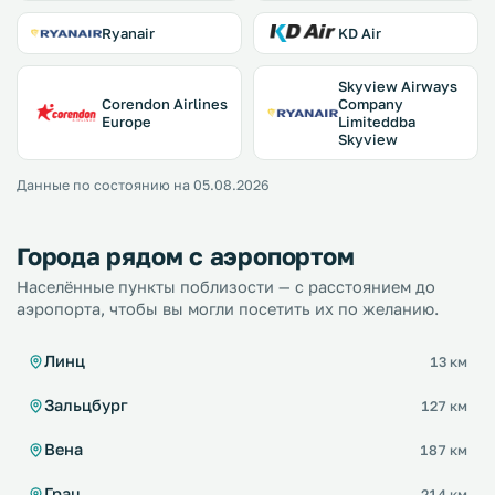
Ryanair
KD Air
Skyview Airways
Corendon Airlines
Company
Europe
Limiteddba
Skyview
Данные по состоянию на 05.08.2026
Города рядом с аэропортом
Населённые пункты поблизости — с расстоянием до
аэропорта, чтобы вы могли посетить их по желанию.
Линц
13 км
Зальцбург
127 км
Вена
187 км
Грац
214 км