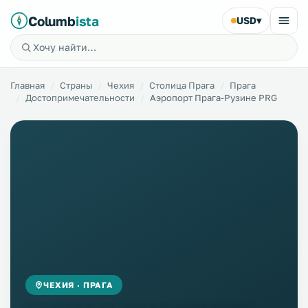
Columb
ista
USD
▾
Главная
Страны
Чехия
Столица Прага
Прага
Достопримечательности
Аэропорт Прага-Рузине PRG
ЧЕХИЯ · ПРАГА