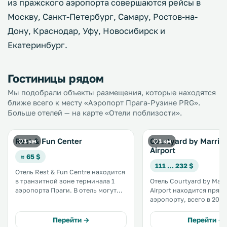
из пражского аэропорта совершаются рейсы в
Москву, Санкт-Петербург, Самару, Ростов-на-
Дону, Краснодар, Уфу, Новосибирск и
Екатеринбург.
Гостиницы рядом
Мы подобрали объекты размещения, которые находятся
ближе всего к месту «Аэропорт Прага-Рузине PRG».
Больше отелей — на карте «Отели поблизости».
Rest & Fun Center
Courtyard by Marrio
1 км
1 км
Airport
≈ 65 $
111 … 232 $
Отель Rest & Fun Centre находится
в транзитной зоне терминала 1
Отель Courtyard by Marr
аэропорта Праги. В отель могут
Airport находится прямо
пройти только гости с
аэропорту, всего в 20 
действительным посадочным
езды от центра Праги. Гостей
талоном. .
впечатлит величествен
Перейти →
Перейти →
архитектура здания это