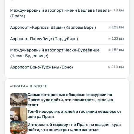
Международный аэропорт имени Вацлава Гавела
≈ 19 км
(Прага)
Аэропорт «Карловы Вары» (Карловы Вары)
≈ 123 км
Аэропорт Пардубице (Пардубице)
≈ 123 км
Международный аэропорт Ческе-Будеёвице
≈ 152 км
(Ческе-Будеевице)
Аэропорт Брно-Туржаны (Брно)
≈ 210 км
«ПРАГА» В БЛОГЕ
Самые интересные обзорные экскурсии по
Праге: куда пойти, что посмотреть, сколько
стоит
Топ-5 недорогих отелей и гостиниц недалеко от
центра Праги
Интересный маршрут по Праге на два дня: куда
пойти, что посмотреть, чем заняться