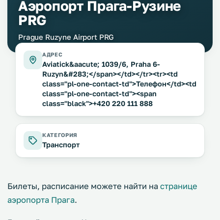
Аэропорт Прага-Рузине
PRG
Prague Ruzyne Airport PRG
АДРЕС
Aviatick&aacute; 1039/6, Praha 6-
Ruzyn&#283;</span></td></tr><tr><td
class="pl-one-contact-td">Телефон</td><td
class="pl-one-contact-td"><span
class="black">+420 220 111 888
КАТЕГОРИЯ
Транспорт
Билеты, расписание можете найти на
странице
аэропорта Прага
.