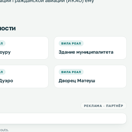
зации гражданской авиации (ИКАО) ему
ности
АЛ
ВИЛА РЕАЛ
оуру
Здание муниципалитета
АЛ
ВИЛА РЕАЛ
Дуэро
Дворец Матеуш
РЕКЛАМА · ПАРТНЁР
outs.