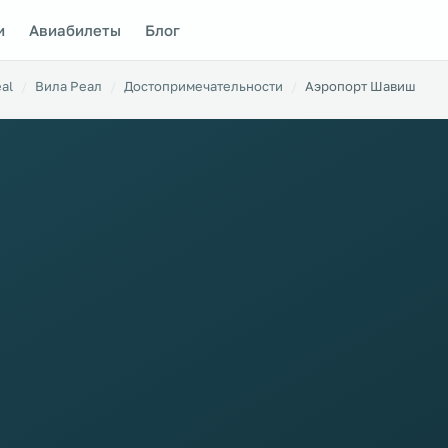
и
Авиабилеты
Блог
eal
Вила Реал
Достопримечательности
Аэропорт Шавиш