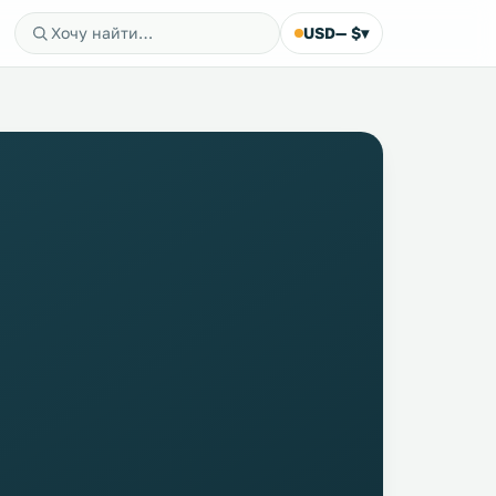
USD
— $
▾