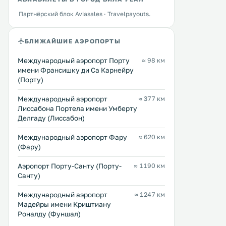
Партнёрский блок Aviasales · Travelpayouts.
БЛИЖАЙШИЕ АЭРОПОРТЫ
Международный аэропорт Порту
≈ 98 км
имени Франсишку ди Са Карнейру
(Порту)
Международный аэропорт
≈ 377 км
Лиссабона Портела имени Умберту
Делгаду (Лиссабон)
Международный аэропорт Фару
≈ 620 км
(Фару)
Аэропорт Порту-Санту (Порту-
≈ 1190 км
Санту)
Международный аэропорт
≈ 1247 км
Мадейры имени Криштиану
Роналду (Фуншал)