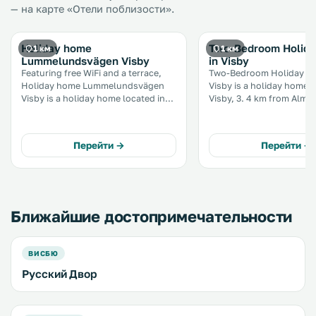
— на карте «Отели поблизости».
Holiday home
Two-Bedroom Holid
1 км
1 км
Lummelundsvägen Visby
in Visby
Featuring free WiFi and a terrace,
Two-Bedroom Holiday ho
Holiday home Lummelundsvägen
Visby is a holiday home l
Visby is a holiday home located in
Visby, 3. 4 km from Alme
Visby, 3. 7 km from Almedalen Park.
This holiday home provid
The holiday home is 3. 8 km from
round outdoor pool and f
Wisby Strand Congress & Event.
Free private parking is av
Перейти →
Перейти →
Free private parking is available on
site. .
site. .
Ближайшие достопримечательности
ВИСБЮ
Русский Двор