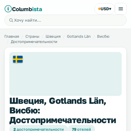
Columb
ista
USD
▾
Главная
Страны
Швеция
Gotlands Län
Висбю
Достопримечательности
Швеция, Gotlands Län,
Висбю:
Достопримечательности
2
достопримечательности
79
отелей