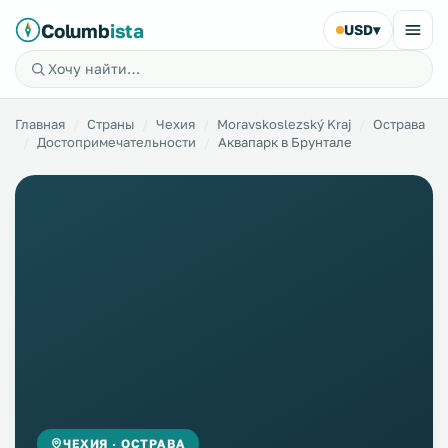
Columb
ista
USD
▾
Главная
Страны
Чехия
Moravskoslezský Kraj
Острава
Достопримечательности
Аквапарк в Брунтале
ЧЕХИЯ · ОСТРАВА