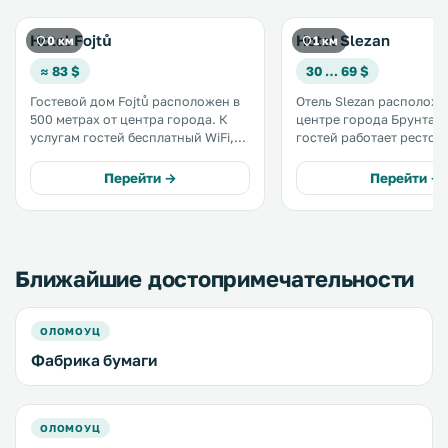
Hotel Fojtů
Hotel Slezan
0 км
1 км
≈ 83 $
30 … 69 $
Гостевой дом Fojtů расположен в
Отель Slezan расположе
500 метрах от центра города. К
центре города Брунтал. Дл
услугам гостей бесплатный WiFi,
гостей работает рестора
ежедневный завтрак,
готовят блюда чешской 
продуктовый магазин на
интернациональной кухни. В
Перейти →
Перейти →
территории и бесплатная
отеля гости могут заказ
парковка. .
напитки. .
Ближайшие достопримечательности
ОЛОМОУЦ
Фабрика бумаги
ОЛОМОУЦ