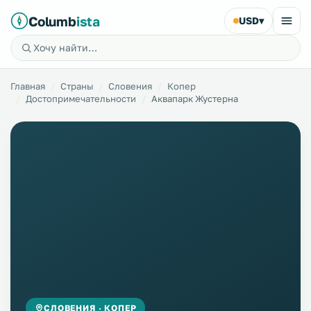
Columb
ista
USD
▾
Главная
Страны
Словения
Копер
Достопримечательности
Аквапарк Жустерна
СЛОВЕНИЯ · КОПЕР