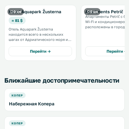
Hotel Aquapark Žusterna
Apartments Petrič
0 км
0 км
Апартаменты Petrič с б
≈ 81 $
Wi-Fi и кондиционером
расположены в городе К
Отель Aquapark Žusterna
км от города Триест и в 
находится всего в нескольких
города Порторож. На
шагах от Адриатического моря и в
прилегающей территор
1,5 км от центра города Копер. .
обустроена бесплатная 
Перейти →
Перейти →
парковка. .
Ближайшие достопримечательности
КОПЕР
Набережная Копера
КОПЕР