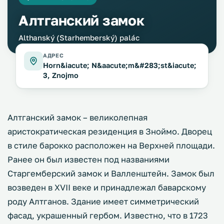
Алтганский замок
Althanský (Starhemberský) palác
АДРЕС
Horn&iacute; N&aacute;m&#283;st&iacute;
3, Znojmo
Алтганский замок – великолепная
аристократическая резиденция в Зноймо. Дворец
в стиле барокко расположен на Верхней площади.
Ранее он был известен под названиями
Старгемберский замок и Валленштейн. Замок был
возведен в XVII веке и принадлежал баварскому
роду Алтганов. Здание имеет симметрический
фасад, украшенный гербом. Известно, что в 1723