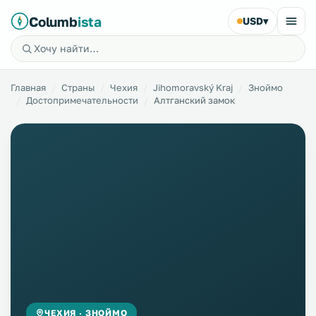
Columb
ista
USD
▾
Главная
Страны
Чехия
Jihomoravský Kraj
Зноймо
Достопримечательности
Алтганский замок
ЧЕХИЯ · ЗНОЙМО