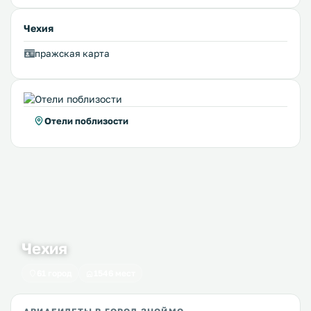
Чехия
пражская карта
Отели поблизости
Чехия
61 город
1546 мест