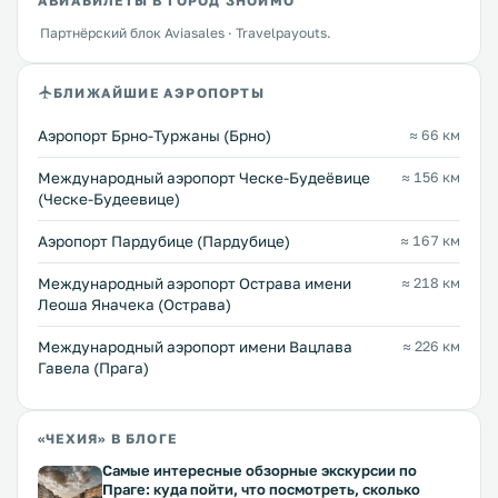
АВИАБИЛЕТЫ В ГОРОД ЗНОЙМО
Партнёрский блок Aviasales · Travelpayouts.
БЛИЖАЙШИЕ АЭРОПОРТЫ
Аэропорт Брно-Туржаны (Брно)
≈ 66 км
Международный аэропорт Ческе-Будеёвице
≈ 156 км
(Ческе-Будеевице)
Аэропорт Пардубице (Пардубице)
≈ 167 км
Международный аэропорт Острава имени
≈ 218 км
Леоша Яначека (Острава)
Международный аэропорт имени Вацлава
≈ 226 км
Гавела (Прага)
«ЧЕХИЯ» В БЛОГЕ
Самые интересные обзорные экскурсии по
Праге: куда пойти, что посмотреть, сколько