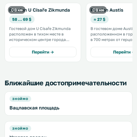
Penzion U Císaře Zikmunda
Penzion Austis
0 км
0 км
58 … 69 $
≈ 27 $
Гостевой дом U Císaře Zikmunda
В гостевом доме Austis,
расположен в тихом месте в
расположенном в город
историческом центре города
в 700 метрах от герцог
Зноймо. .
ротонды, оборудована 
предоставляется беспла
Перейти →
Перейти →
и бесплатные принадле
барбекю. .
Ближайшие достопримечательности
ЗНОЙМО
Вацлавская площадь
ЗНОЙМО