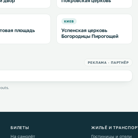
й двор
Покровская церковь
КИЕВ
товая площадь
Успенская церковь
Богородицы Пирогощей
РЕКЛАМА · ПАРТНЁР
outs.
БИЛЕТЫ
ЖИЛЬЁ И ТРАНСПОР
На самолёт
Гостиницы и отели