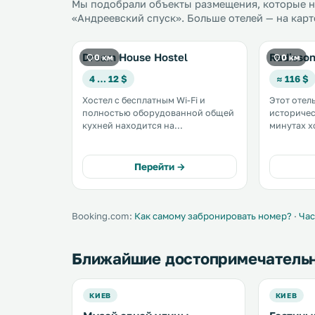
Мы подобрали объекты размещения, которые на
«Андреевский спуск». Больше отелей — на карт
Dream House Hostel
Radisson
0 км
0 км
4 … 12 $
≈ 116 $
Хостел с бесплатным Wi-Fi и
Этот отел
полностью оборудованной общей
историчес
кухней находится на
минутах х
историческом Андреевском
"Площадь Конт
спуске в центре города Киева. К
гостей кр
услугам гостей современные
регистрац
Перейти →
номера и кафе. .
фитнес-це
Booking.com:
Как самому забронировать номер?
·
Час
Ближайшие достопримечатель
КИЕВ
КИЕВ