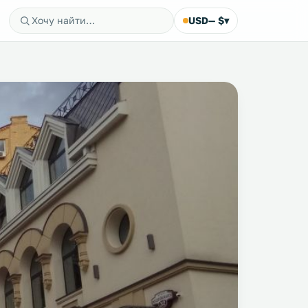
USD
— $
▾