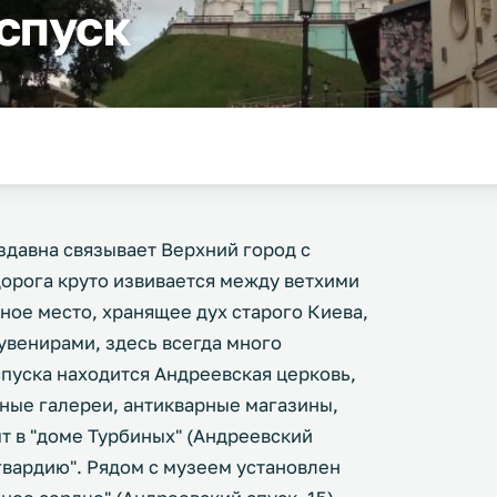
спуск
здавна связывает Верхний город с
рога круто извивается между ветхими
ное место, хранящее дух старого Киева,
венирами, здесь всегда много
спуска находится Андреевская церковь,
ные галереи, антикварные магазины,
т в "доме Турбиных" (Андреевский
 гвардию". Рядом с музеем установлен