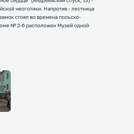
ое сердце" (Андреевский спуск, 15) -
йской неоготики. Напротив - лестница
замок стоял во времена польско-
В доме № 2-б расположен Музей одной