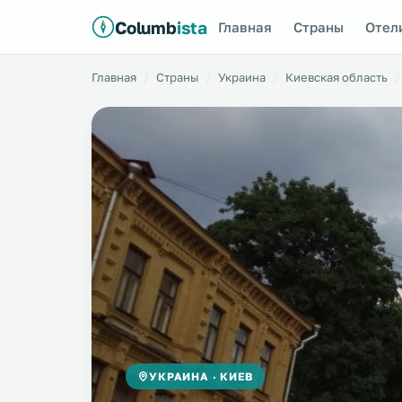
Columb
ista
Главная
Страны
Отел
Главная
Страны
Украина
Киевская область
УКРАИНА · КИЕВ