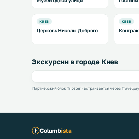
Музей одной улицы
Гостины
КИЕВ
КИЕВ
Церковь Николы Доброго
Контрак
Экскурсии в городе Киев
Партнёрский блок Tripster · встраивается через Travelpay
Columb
ista