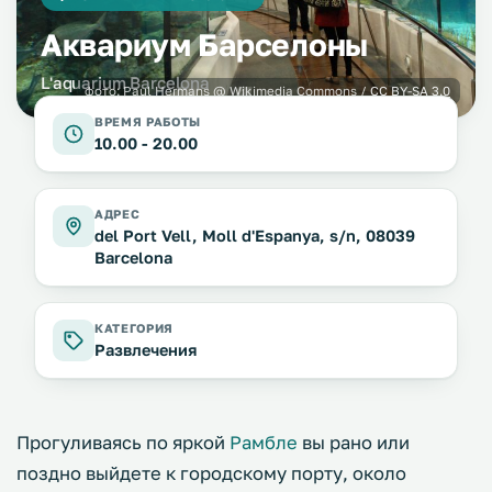
Аквариум Барселоны
L'aquarium Barcelona
фото:
Paul Hermans
@ Wikimedia Commons /
CC BY-SA 3.0
ВРЕМЯ РАБОТЫ
10.00 - 20.00
АДРЕС
del Port Vell, Moll d'Espanya, s/n, 08039
Barcelona
КАТЕГОРИЯ
Развлечения
Прогуливаясь по яркой
Рамбле
вы рано или
поздно выйдете к городскому порту, около