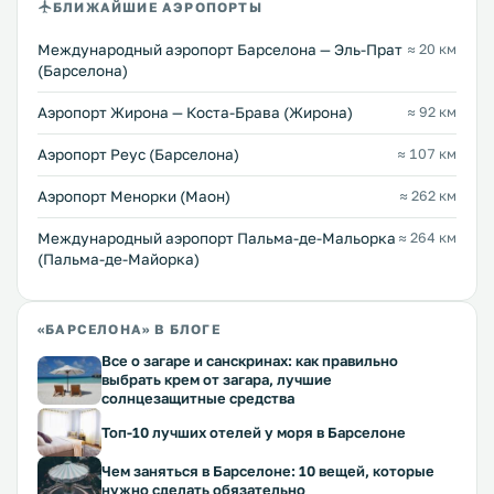
БЛИЖАЙШИЕ АЭРОПОРТЫ
Международный аэропорт Барселона — Эль-Прат
≈ 20 км
(Барселона)
Аэропорт Жирона — Коста-Брава (Жирона)
≈ 92 км
Аэропорт Реус (Барселона)
≈ 107 км
Аэропорт Менорки (Маон)
≈ 262 км
Международный аэропорт Пальма-де-Мальорка
≈ 264 км
(Пальма-де-Майорка)
«БАРСЕЛОНА» В БЛОГЕ
Все о загаре и санскринах: как правильно
выбрать крем от загара, лучшие
солнцезащитные средства
Топ-10 лучших отелей у моря в Барселоне
Чем заняться в Барселоне: 10 вещей, которые
нужно сделать обязательно