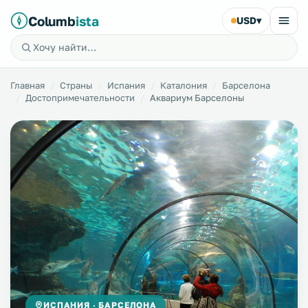
Columb
ista
USD
▾
Главная
Страны
Испания
Каталония
Барселона
Достопримечательности
Аквариум Барселоны
ИСПАНИЯ · БАРСЕЛОНА