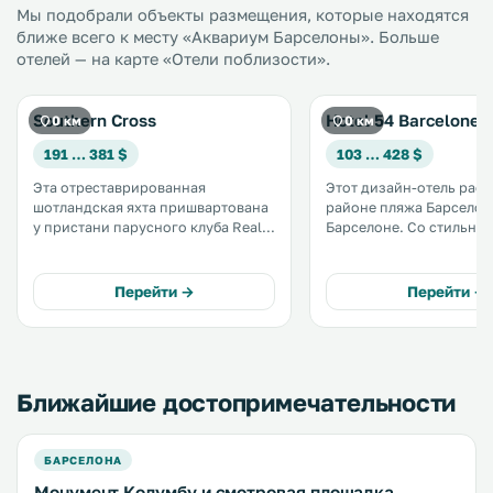
Мы подобрали объекты размещения, которые находятся
ближе всего к месту «Аквариум Барселоны». Больше
отелей — на карте «Отели поблизости».
Southern Cross
Hotel 54 Barcelonet
0 км
0 км
191 … 381 $
103 … 428 $
Эта отреставрированная
Этот дизайн-отель рас
шотландская яхта пришвартована
районе пляжа Барселон
у пристани парусного клуба Real
Барселоне. Со стильной террасы
Club Nautico в барселонском
отеля открывается вид на
порту Велл. К услугам гостей
услугам гостей круглос
просторная терраса для принятия
стойка регистрации, б
Перейти →
Перейти →
солнечных ванн и
WiFi и номера с кондиц
гидромассажная ванна, а также
умным телевидением. .
бесплатный Wi-Fi. .
Ближайшие достопримечательности
БАРСЕЛОНА
Монумент Колумбу и смотровая площадка