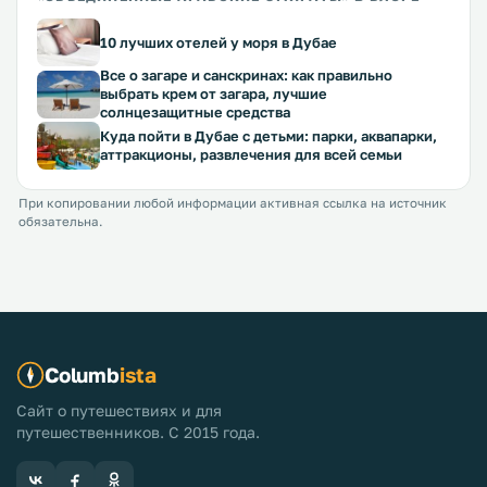
10 лучших отелей у моря в Дубае
Все о загаре и санскринах: как правильно
выбрать крем от загара, лучшие
солнцезащитные средства
Куда пойти в Дубае с детьми: парки, аквапарки,
аттракционы, развлечения для всей семьи
При копировании любой информации активная ссылка на источник
обязательна.
Columb
ista
Сайт о путешествиях и для
путешественников. С 2015 года.