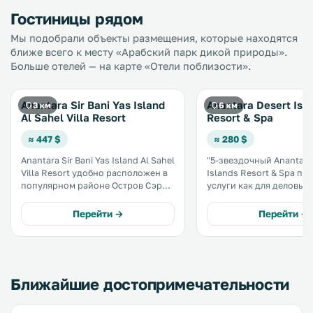
Гостиницы рядом
Мы подобрали объекты размещения, которые находятся
ближе всего к месту «Арабский парк дикой природы».
Больше отелей — на карте «Отели поблизости».
Anantara Sir Bani Yas Island
Anantara Desert Isl
3 км
6 км
Al Sahel Villa Resort
Resort & Spa
≈ 447 $
≈ 280 $
Anantara Sir Bani Yas Island Al Sahel
"5-звездочный Anantara
Villa Resort удобно расположен в
Islands Resort & Spa пр
популярном районе Остров Сэр
услуги как для деловых
Банияс. Отель оказывает
путешественников, так 
высококачественные услуги,
людей, которые хотят п
Перейти →
Перейти →
удовлетворяющие потребности
свой отпуск в городе С
каждого путешественника.
Айленд. Отель предлагает гостям
широкий выбор услуг и 
для обеспечения макси
комфорта.
Ближайшие достопримечательности