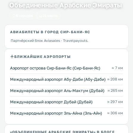
Объединенные Арабские Эмираты
6 городов
21 место
АВИАБИЛЕТЫ В ГОРОД СИР-БАНИ-ЯС
Партнёрский блок Aviasales · Travelpayouts.
БЛИЖАЙШИЕ АЭРОПОРТЫ
Аэропорт острова Сир-Бани-Яс (Сир-Бани-Яс)
≈ 7 км
Международный аэропорт Абу-Даби (Абу-Даби)
≈ 208 км
Международный аэропорт Аль-Мактум (Дубай)
≈ 265 км
Международный аэропорт Дубай (Дубай)
≈ 297 км
Междунарoдный аэропорт Эль-Айна (Эль-Айн)
≈ 306 км
«ОБЪЕДИНЕННЫЕ АРАБСКИЕ ЭМИРАТЫ» В БЛОГЕ