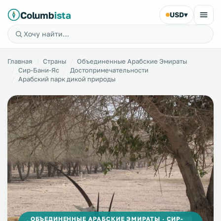
Columb
ista
USD
▾
Главная
Страны
Объединенные Арабские Эмираты
Сир-Бани-Яс
Достопримечательности
Арабский парк дикой природы
ОБЪЕДИНЕННЫЕ АРАБСКИЕ ЭМИРАТЫ · СИР-