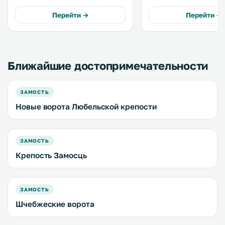
бесплатный Wi-Fi во всех 
воспользоваться бесплатным Wi-
территории обустроена
Перейти →
Перейти →
Fi. .
бесплатная частная парк
Ближайшие достопримечательности
ЗАМОСТЬ
Новые ворота Любельской крепости
ЗАМОСТЬ
Крепость Замосць
ЗАМОСТЬ
Шчебжеские ворота