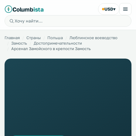
Columb
ista
USD
▾
Главная
Страны
Польша
Люблинское воеводство
Замость
Достопримечательности
Арсенал Замойского в крепости Замость