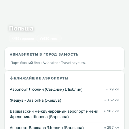
Польша
59 городов
630 мест
АВИАБИЛЕТЫ В ГОРОД ЗАМОСТЬ
Партнёрский блок Aviasales · Travelpayouts.
БЛИЖАЙШИЕ АЭРОПОРТЫ
Аэропорт Люблин (Свидник) (Люблин)
≈ 79 км
Жешув - Jasionka (Жешув)
≈ 152 км
Варшавский международный аэропорт имени
≈ 267 км
Фредерика Шопена (Варшава)
Аэропорт Варшава/Модлин (Варшава)
≈ 297 км