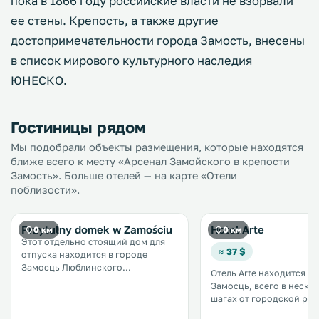
пока в 1866 году российские власти не взорвали
ее стены. Крепость, а также другие
достопримечательности города Замость, внесены
в список мирового культурного наследия
ЮНЕСКО.
Гостиницы рядом
Мы подобрали объекты размещения, которые находятся
ближе всего к месту «Арсенал Замойского в крепости
Замость». Больше отелей — на карте «Отели
поблизости».
Przytulny domek w Zamościu
Hotel Arte
0 км
0 км
Этот отдельно стоящий дом для
≈ 37 $
отпуска находится в городе
Замосць Люблинского
Отель Arte находится в 
воеводства, в 500 метрах от
Замосць, всего в неско
Старого города и здания
шагах от городской рату
городской ратуши Замосць. На
услугам гостей ресторан
всей территории можно