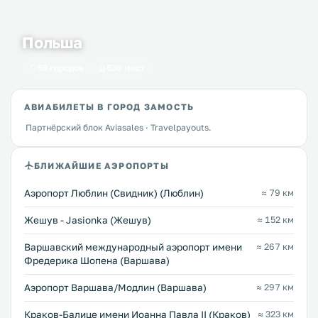
Польша
59 городов
630 мест
АВИАБИЛЕТЫ В ГОРОД ЗАМОСТЬ
Партнёрский блок Aviasales · Travelpayouts.
БЛИЖАЙШИЕ АЭРОПОРТЫ
Аэропорт Люблин (Свидник) (Люблин)
≈ 79 км
Жешув - Jasionka (Жешув)
≈ 152 км
Варшавский международный аэропорт имени
≈ 267 км
Фредерика Шопена (Варшава)
Аэропорт Варшава/Модлин (Варшава)
≈ 297 км
Краков-Балице имени Иоанна Павла II (Краков)
≈ 323 км