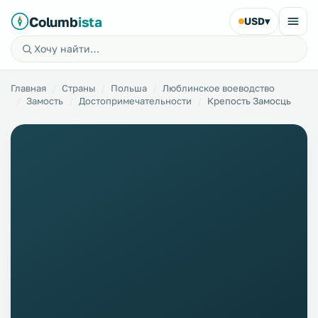
Columb
ista
USD
▾
Главная
Страны
Польша
Люблинское воеводство
Замость
Достопримечательности
Крепость Замосць