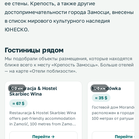
ее стены. Крепость, а также другие
достопримечательности города Замосци, внесены
в список мирового культурного наследия
ЮНЕСКО.
Гостиницы рядом
Мы подобрали объекты размещения, которые находятся
ближе всего к месту «Крепость Замосць». Больше отелей
— на карте «Отели поблизости».
Restauracja & Hostel
Morandówka
0 км
0 км
Skarbiec Wina
≈ 35 $
≈ 67 $
Гостевой дом Morandó
Restauracja & Hostel Skarbiec Wina
расположен в городе За
offers pet-friendly accommodation
100 метрах от ратуши За
in Zamość, 100 metres from Zamość
услугам гостей бесплат
Town Hall and 100 metres from
на всей территории. При гостевом
Zamość Old Town. The unit is 200
доме работает бар. .
Перейти →
Перейти →