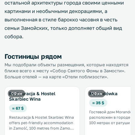
остальной архитектуры города своими ценными
картинами и необычными декорациями, а
выполненная в стиле барокко часовня в честь
семьи Замойских, только дополняет общий вид
собора.
Гостиницы рядом
Мы подобрали объекты размещения, которые находятся
ближе всего к месту «Собор Святого Фомы в Замости».
Больше отелей — на карте «Отели поблизости».
Restauracja & Hostel
Morandówka
0 км
0 км
Skarbiec Wina
≈ 35 $
≈ 67 $
Гостевой дом Morandó
Restauracja & Hostel Skarbiec Wina
расположен в городе За
offers pet-friendly accommodation
100 метрах от ратуши За
in Zamość, 100 metres from Zamość
услугам гостей бесплат
Town Hall and 100 metres from
на всей территории. При гостевом