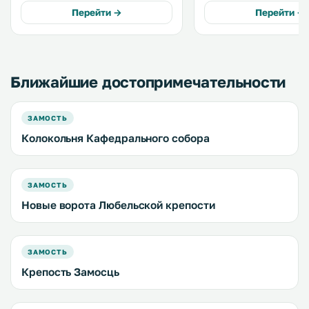
Zamość Old Town. The unit is 200
доме работает бар. .
Перейти →
Перейти →
metres from Zamość Synagogue.
Free WiFi is provided . .
Ближайшие достопримечательности
ЗАМОСТЬ
Колокольня Кафедрального собора
ЗАМОСТЬ
Новые ворота Любельской крепости
ЗАМОСТЬ
Крепость Замосць