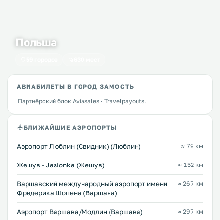
Польша
59 городов
630 мест
АВИАБИЛЕТЫ В ГОРОД ЗАМОСТЬ
Партнёрский блок Aviasales · Travelpayouts.
БЛИЖАЙШИЕ АЭРОПОРТЫ
Аэропорт Люблин (Свидник) (Люблин)
≈ 79 км
Жешув - Jasionka (Жешув)
≈ 152 км
Варшавский международный аэропорт имени
≈ 267 км
Фредерика Шопена (Варшава)
Аэропорт Варшава/Модлин (Варшава)
≈ 297 км