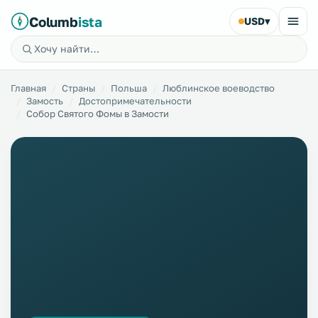
Columb
ista
USD
▾
Главная
Страны
Польша
Люблинское воеводство
Замость
Достопримечательности
Собор Святого Фомы в Замости