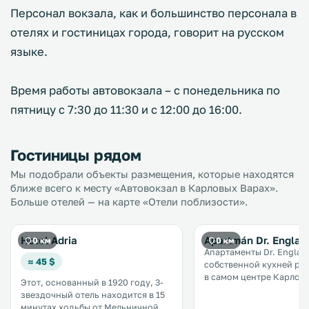
Персонал вокзала, как и большинство персонала в
отелях и гостиницах города, говорит на русском
языке.
Время работы автовокзала – с понедельника по
пятницу с 7:30 до 11:30 и с 12:00 до 16:00.
Гостиницы рядом
Мы подобрали объекты размещения, которые находятся
ближе всего к месту «Автовокзал в Карловых Варах».
Больше отелей — на карте «Отели поблизости».
Hotel Adria
Apartmán Dr. Engla
0 км
0 км
Апартаменты Dr. Engla с
≈ 45 $
собственной кухней р
в самом центре Карловы
Этот, основанный в 1920 году, 3-
1,5 км от Мельничной к
звездочный отель находится в 15
в 1,8 км от горячего ист
минутах ходьбы от Мельничной