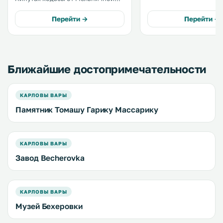
колоннады в Карловых Варах и в
100 метрах от железнодорожного
Перейти →
Перейти →
и автобусного вокзала. К услугам
гостей ресторан и бесплатный
доступ в Интернет в номерах. .
Ближайшие достопримечательности
КАРЛОВЫ ВАРЫ
Памятник Томашу Гарику Массарику
КАРЛОВЫ ВАРЫ
Завод Becherovka
КАРЛОВЫ ВАРЫ
Музей Бехеровки