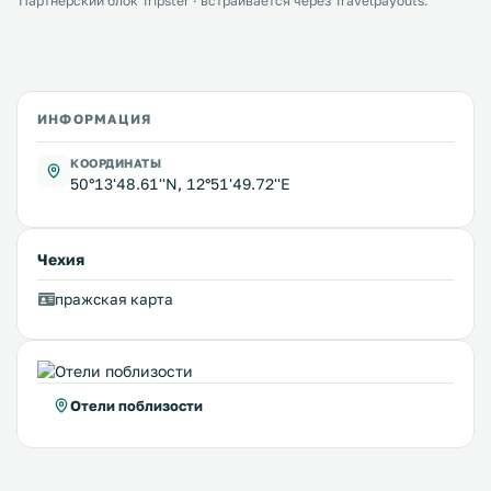
Партнёрский блок Tripster · встраивается через Travelpayouts.
ИНФОРМАЦИЯ
КООРДИНАТЫ
50°13'48.61''N, 12°51'49.72''E
Чехия
пражская карта
Отели поблизости