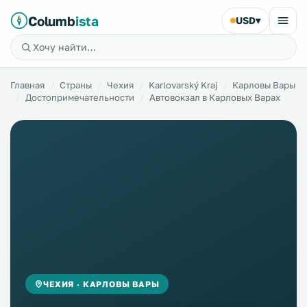
Columb
ista
USD
▾
Главная
Страны
Чехия
Karlovarský Kraj
Карловы Вары
Достопримечательности
Автовокзал в Карловых Варах
ЧЕХИЯ · КАРЛОВЫ ВАРЫ