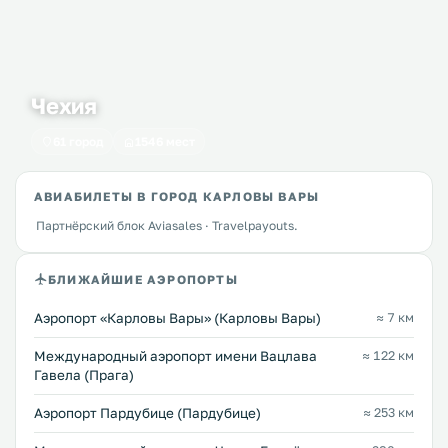
Чехия
61 город
1546 мест
АВИАБИЛЕТЫ В ГОРОД КАРЛОВЫ ВАРЫ
Партнёрский блок Aviasales · Travelpayouts.
БЛИЖАЙШИЕ АЭРОПОРТЫ
Аэропорт «Карловы Вары» (Карловы Вары)
≈ 7 км
Международный аэропорт имени Вацлава
≈ 122 км
Гавела (Прага)
Аэропорт Пардубице (Пардубице)
≈ 253 км