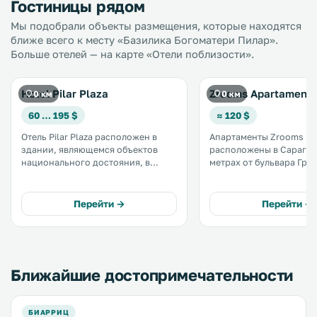
Гостиницы рядом
Мы подобрали объекты размещения, которые находятся
ближе всего к месту «Базилика Богоматери Пилар».
Больше отелей — на карте «Отели поблизости».
Hotel Pilar Plaza
Zrooms Apartament
0 км
0 км
60 … 195 $
≈ 120 $
Отель Pilar Plaza расположен в
Апартаменты Zrooms
здании, являющемся объектов
расположены в Сарагосе
национального достояния, в
метрах от бульвара Гра
центре Старого города Сарагосы.
Сарагоса. Предоставляется
Из него открывается вид на храм
бесплатный Wi-Fi. Город Каспе
Базилика-де-Нуэстра-Сеньора-
находится в 2,4 км. Все
Перейти →
Перейти →
дель-Пилар, расположенный
апартаменты оснащены
неподалеку. .
телевизором с плоским 
Ближайшие достопримечательности
БИАРРИЦ