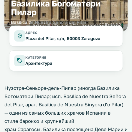
Базилика Богоматери
Пилар
Basílica de Nuestra Señora del Pilar
фото:
Armin Hornung
@ wikimedia.org /
CC BY-SA 3.0
АДРЕС
Plaza del Pilar, s/n, 50003 Zaragoza
КАТЕГОРИЯ
Архитектура
Нуэстра-Сеньора-дель-Пилар (иногда Базилика
Богоматери Пилар; исп. Basílica de Nuestra Señora
del Pilar, араг. Basilica de Nuestra Sinyora d'o Pilar)
— один из самых больших храмов Испании в
стиле барокко и крупнейший
храм Сарагосы. Базилика посвящена Деве Марии и