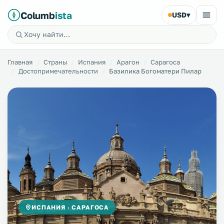
Columb
ista
USD
▾
Главная
Страны
Испания
Арагон
Сарагоса
Достопримечательности
Базилика Богоматери Пилар
ИСПАНИЯ · САРАГОСА