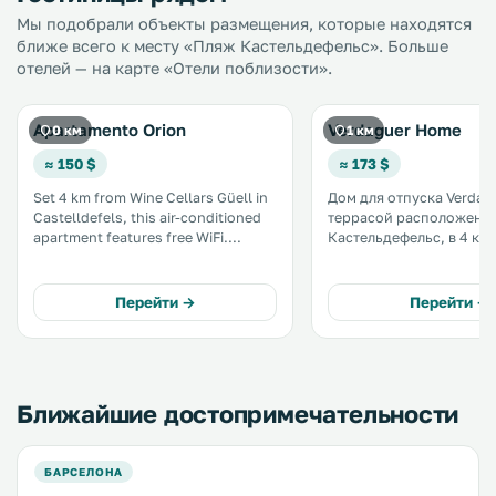
Мы подобрали объекты размещения, которые находятся
ближе всего к месту «Пляж Кастельдефельс». Больше
отелей — на карте «Отели поблизости».
Apartamento Orion
Verdaguer Home
0 км
1 км
≈ 150 $
≈ 173 $
Set 4 km from Wine Cellars Güell in
Дом для отпуска Verdag
Castelldefels, this air-conditioned
террасой расположен в
apartment features free WiFi.
Кастельдефельс, в 4 км
Guests benefit from terrace. Free
погребов Гуэля. Во всех зонах
private parking is available on site.
действует бесплатный Wi-Fi.
The kitchen comes with a
оснащена духовкой и
Перейти →
Перейти →
dishwasher and an oven. .
микроволновой печью. 
Ближайшие достопримечательности
БАРСЕЛОНА