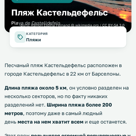
Пляж Кастельдефельс
Playa de Castelldefels
фото:
Ramon Espiña Fernand
@ wikimedia.org /
CC BY-SA 3.0
КАТЕГОРИЯ
Пляжи
Песчаный пляж Кастельдефельс расположен в
городе Кастельдефельс в 22 км от Барселоны.
Длина пляжа около 5 км
, он условно разделен на
несколько секторов, но по факту никаких
разделений нет.
Ширина пляжа более 200
метров
, поэтому даже в самый людный
день
места на нем хватит всем
и еще останется.
Этот пляж
пользуется огромной популярностью у