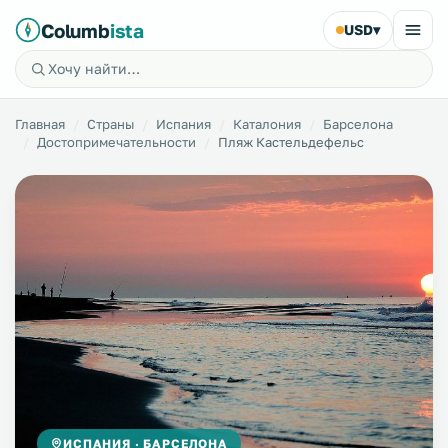
Columb
ista
USD
▾
Главная
Страны
Испания
Каталония
Барселона
Достопримечательности
Пляж Кастельдефельс
ИСПАНИЯ · БАРСЕЛОНА