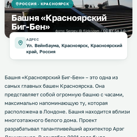
РОССИЯ · КРАСНОЯРСК
Башня «Красноярский
Биг-Бен»
фото:
Sergey
@ flickr.com /
CC BY-SA 2.0
АДРЕС
Ул. Вейнбаума, Красноярск, Красноярский
край, Россия
Башня «Красноярский Биг-Бен» – это одна из
самых главных башен Красноярска. Она
представляет собой огромную башню с часами,
максимально напоминающую ту, которая
расположена в Лондоне. Башня находится вблизи
многоэтажного белого дома. Проект
разрабатывал талантливейший архитектор Арэг