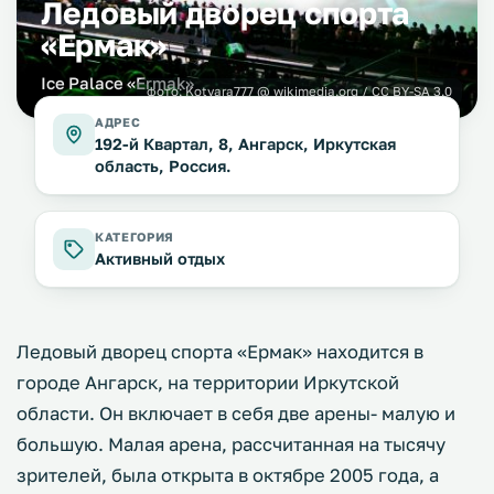
Ледовый дворец спорта
«Ермак»
Ice Palace «Ermak»
фото:
Kotyara777 @ wikimedia.org / CC BY-SA 3.0
АДРЕС
192-й Квартал, 8, Ангарск, Иркутская
область, Россия.
КАТЕГОРИЯ
Активный отдых
Ледовый дворец спорта «Ермак» находится в
городе Ангарск, на территории Иркутской
области. Он включает в себя две арены- малую и
большую. Малая арена, рассчитанная на тысячу
зрителей, была открыта в октябре 2005 года, а