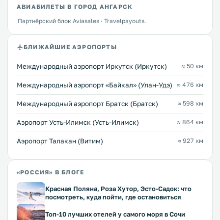
АВИАБИЛЕТЫ В ГОРОД АНГАРСК
Партнёрский блок Aviasales · Travelpayouts.
БЛИЖАЙШИЕ АЭРОПОРТЫ
Международный аэропорт Иркутск (Иркутск)
≈ 50 км
Международный аэропорт «Байкал» (Улан-Удэ)
≈ 476 км
Международный аэропорт Братск (Братск)
≈ 598 км
Аэропорт Усть-Илимск (Усть-Илимск)
≈ 864 км
Аэропорт Талакан (Витим)
≈ 927 км
«РОССИЯ» В БЛОГЕ
Красная Поляна, Роза Хутор, Эсто-Садок: что
посмотреть, куда пойти, где остановиться
Топ-10 лучших отелей у самого моря в Сочи