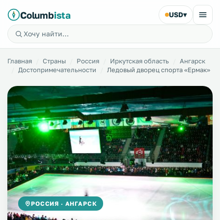
Columb
ista
USD
▾
Главная
Страны
Россия
Иркутская область
Ангарск
Достопримечательности
Ледовый дворец спорта «Ермак»
РОССИЯ · АНГАРСК