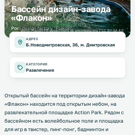
Бассейн дизайн-завода
«Флакон»
Pool design factory "Flakon"
фото:
Flacon PR department @ wikimedia.org / CC BY-SA 4.0
АДРЕС
Б.Новодмитровская, 36, м. Дмитровская
КАТЕГОРИЯ
Развлечения
Открытый бассейн на территории дизайн-завода
«Флакон» находится под открытым небом, на
развлекательной площадке Action Park. Рядом с
бассейном есть волейбольное поле и площадка
для игр в твистер, пинг-понг, бадминтон и