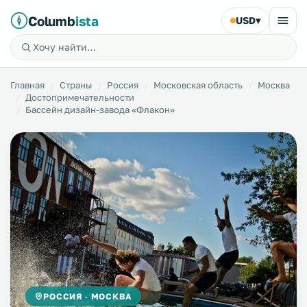
Columb
ista
USD
▾
Главная
Страны
Россия
Московская область
Москва
Достопримечательности
Бассейн дизайн-завода «Флакон»
РОССИЯ · МОСКВА