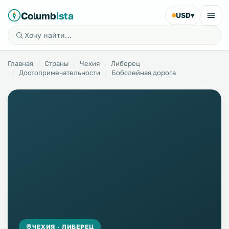
Columb
ista
USD
▾
Главная
Страны
Чехия
Либерец
Достопримечательности
Бобслейная дорога
ЧЕХИЯ · ЛИБЕРЕЦ