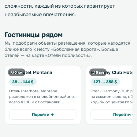
сложности, каждый из которых гарантирует
незабываемые впечатления.
Гостиницы рядом
Мы подобрали объекты размещения, которые находятся
ближе всего к месту «Бобслейная дорога». Больше
отелей — на карте «Отели поблизости».
Interhotel Montana
Harmony Club Hotel
0 км
0 км
38 … 144 $
127 … 358 $
Отель Interhotel Montana
Отель Harmony Club ра
расположен в спокойном районе,
на лыжном склоне, в 10
всего в 100 м от остановки
ходьбы от центра города
лыжного автобуса, идущего до
услугам гостей широки
горнолыжного склона Святой
оздоровительных услуг
Перейти →
Перейти →
Петр. От центра курорта
спортивных сооружений. 
Шпиндлерув Млин вас отделяет 5
территории отеля работ
минут езды. .
лыжная школа и магази
снаряжения. .