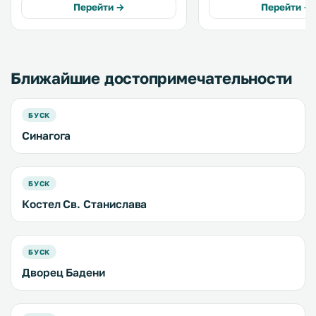
Львовской области. Все номера
Перейти →
Перейти →
каждом номере установлен
оснащены телевизором 
телевизор. .
экраном, а в некоторых
терраса или балкон. .
Ближайшие достопримечательности
БУСК
Синагога
БУСК
Костел Св. Станислава
БУСК
Дворец Бадени