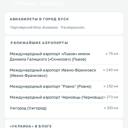
434 города
1641 место
АВИАБИЛЕТЫ В ГОРОД БУСК
Партнёрский блок Aviasales · Travelpayouts.
БЛИЖАЙШИЕ АЭРОПОРТЫ
Междунарoдный аэропорт «Львов» имени
≈ 75 км
Даниила Галицкого («Скнилов») (Львов)
Международный аэропорт Ивано-Франковск
≈ 140 км
(Ивано-Франковск)
Междунарoдный аэропорт "Ровно" (Ровно)
≈ 152 км
Международный аэропорт Черновцы (Черновцы)
≈ 273 км
Ужгород (Ужгород)
≈ 333 км
«УКРАИНА» В БЛОГЕ