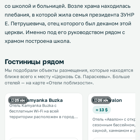
со школой и больницей. Возле храма находилась
плебания, в которой жила семья президента ЗУНР
Е. Петрушевича, отец которого был деканом этой
церкви. Именно под его руководством рядом с
храмом построена школа.
Гостиницы рядом
Мы подобрали объекты размещения, которые находятся
ближе всего к месту «Церковь Св. Параскевы». Больше
отелей — на карте «Отели поблизости».
Hotel Kamyanka Buzka
Hotel Avalon
25 км
26 км
Отель Kamyanka Buzka с
≈ 13 $
бесплатным Wi-Fi на всей
территории расположен в городе
Отель «Авалон» с откр
Каменка-Бугская, в 37 км от
сезонным бассейном, т
Львова. На территории отеля
сауной, хаммамом и ре
работает бар и обустроена
находится в поселке Е
бесплатная частная парковка. В