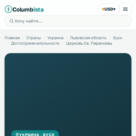
Columb
ista
USD
▾
Главная
Страны
Украина
Львовская область
Буск
Достопримечательности
Церковь Св. Параскевы
УКРАИНА · БУСК