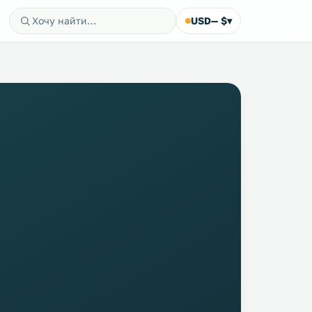
USD
— $
▾