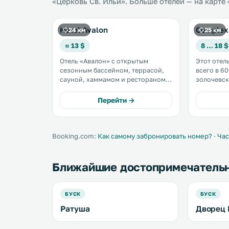
«Церковь Св. Ильи». Больше отелей — на карте
Hotel Avalon
Complex 
24 км
25 км
≈ 13 $
8 … 18 $
Отель «Авалон» с открытым
Этот отел
сезонным бассейном, террасой,
всего в 60
сауной, хаммамом и рестораном
золочевск
находится в поселке Елиховичи
вокзала. Здесь к вашим услугам
Львовской области. Все номера
бесплатный
Перейти →
оснащены телевизором с плоским
проката ве
экраном, а в некоторых есть
комплексе
терраса или балкон. .
гостям пр
оформленны
Booking.com:
Как самому забронировать номер?
·
Час
Ближайшие достопримечатель
БУСК
БУСК
Ратуша
Дворец 