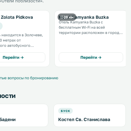
 «Отели поблизости».
Zolota Pidkova
Hotel Kamyanka Buzka
28 км
Отель Kamyanka Buzka с
бесплатным Wi-Fi на всей
территории расположен в городе
ь находится в Золочеве,
Каменка-Бугская, в 37 км от
0 метрах от
Львова. На территории отеля
ого автобусного
работает бар и обустроена
бесплатная частная парковка. В
 Wi-Fi, терраса и пункт
Перейти →
Перейти →
каждом номере установлен
лосипедов. В
телевизор. .
 "Золотая подкова"
едлагаются строго
е номера и. . . .
тые вопросы по бронированию
ности
БУСК
Бадени
Костел Св. Станислава