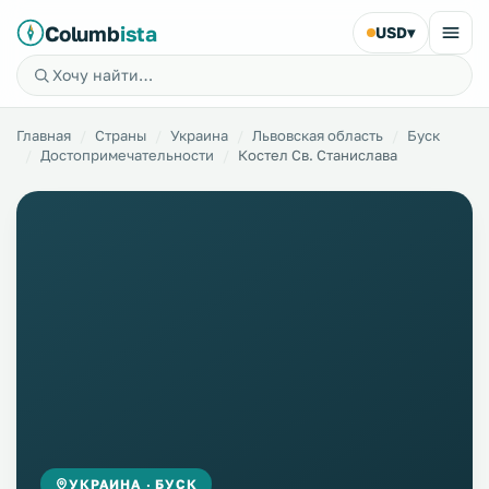
Columb
ista
USD
▾
Главная
Страны
Украина
Львовская область
Буск
Достопримечательности
Костел Св. Станислава
УКРАИНА · БУСК