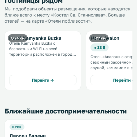
Гостиницы рядом
Мы подобрали объекты размещения, которые находятся
ближе всего к месту «Костел Св. Станислава». Больше
отелей — на карте «Отели поблизости».
Hotel Kamyanka Buzka
Hotel Avalon
24 км
27 км
Отель Kamyanka Buzka с
≈ 13 $
бесплатным Wi-Fi на всей
территории расположен в городе
Отель «Авалон» с откр
Каменка-Бугская, в 37 км от
сезонным бассейном, т
Львова. На территории отеля
сауной, хаммамом и ре
работает бар и обустроена
находится в поселке Е
бесплатная частная парковка. В
Львовской области. Все номера
Перейти →
Перейти →
каждом номере установлен
оснащены телевизором 
телевизор. .
экраном, а в некоторых
терраса или балкон. .
Ближайшие достопримечательности
БУСК
Дворец Бадени