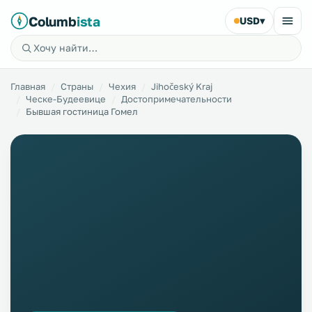
Columb
ista
USD
▾
Главная
Страны
Чехия
Jihočeský Kraj
Ческе-Будеевице
Достопримечательности
Бывшая гостиница Гомел