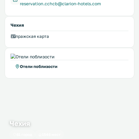
reservation.cchcb@clarion-hotels.com
Чехия
пражская карта
Отели поблизости
Чехия
61 город
1546 мест