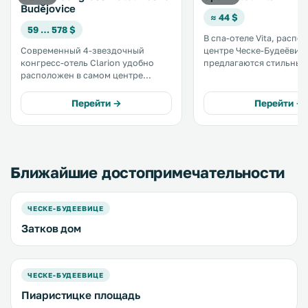
Budějovice
≈ 44 $
59 … 578 $
В спа-отеле Vita, расп
Современный 4-звездочный
центре Ческе-Будеёвиц
конгресс-отель Clarion удобно
предлагаются стильные
расположен в самом центре
элементами интерьера 
Ческе-Будеевице, всего в 5
массивной древесины.
минутах ходьбы от Старого
Большинство номеров
Перейти →
Перейти →
города. К услугам гостей отеля
оборудованы балконом
ресторан и бесплатный WiFi. .
террасой. Работает бесплатный
WiFi. .
Ближайшие достопримечательности
ЧЕСКЕ-БУДЕЕВИЦЕ
Затков дом
ЧЕСКЕ-БУДЕЕВИЦЕ
Пиаристицке площадь