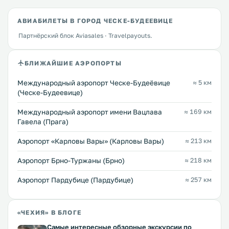
АВИАБИЛЕТЫ В ГОРОД ЧЕСКЕ-БУДЕЕВИЦЕ
Партнёрский блок Aviasales · Travelpayouts.
БЛИЖАЙШИЕ АЭРОПОРТЫ
Международный аэропорт Ческе-Будеёвице
≈ 5 км
(Ческе-Будеевице)
Международный аэропорт имени Вацлава
≈ 169 км
Гавела (Прага)
Аэропорт «Карловы Вары» (Карловы Вары)
≈ 213 км
Аэропорт Брно-Туржаны (Брно)
≈ 218 км
Аэропорт Пардубице (Пардубице)
≈ 257 км
«ЧЕХИЯ» В БЛОГЕ
Самые интересные обзорные экскурсии по