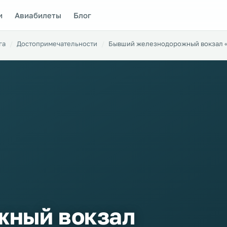
и
Авиабилеты
Блог
га
Достопримечательности
Бывший железнодорожный вокзал «
жный вокзал