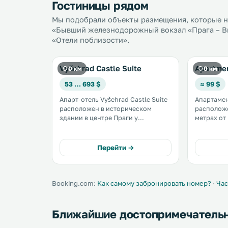
Гостиницы рядом
Мы подобрали объекты размещения, которые на
«Бывший железнодорожный вокзал «Прага – Вы
«Отели поблизости».
Vyšehrad Castle Suite
Apartme
0 км
0 км
53 … 693 $
≈ 99 $
Апарт-отель Vyšehrad Castle Suite
Апартамен
расположен в историческом
расположе
здании в центре Праги у
метрах от
подножия замка Вышеград, в 10
крепости. До Национальног
минутах ходьбы от конгресс-
музея Праги
центра Праги. .
прилегаю
Перейти →
предусмот
частная парков
установле
холодильн
Booking.com:
Как самому забронировать номер?
·
Час
Ближайшие достопримечатель