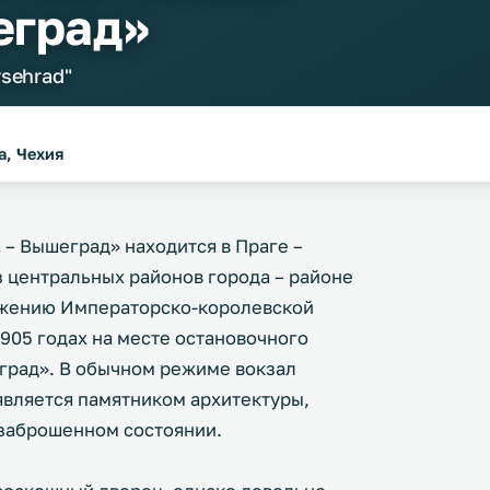
еград»
ysehrad"
a, Чехия
– Вышеград» находится в Праге –
з центральных районов города – районе
ряжению Императорско-королевской
905 годах на месте остановочного
еград». В обычном режиме вокзал
является памятником архитектуры,
 заброшенном состоянии.