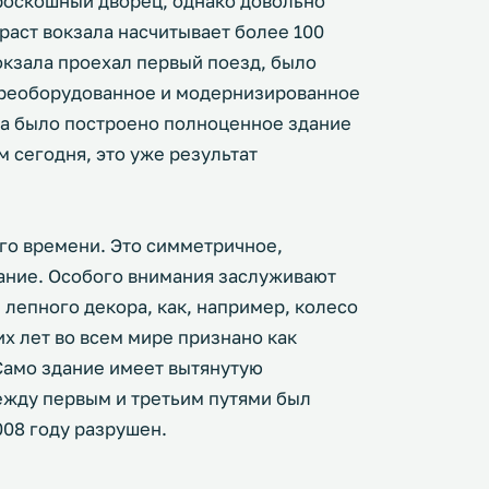
роскошный дворец, однако довольно
раст вокзала насчитывает более 100
вокзала проехал первый поезд, было
ереоборудованное и модернизированное
тапа было построено полноценное здание
м сегодня, это уже результат
его времени. Это симметричное,
ание. Особого внимания заслуживают
лепного декора, как, например, колесо
х лет во всем мире признано как
Само здание имеет вытянутую
ежду первым и третьим путями был
008 году разрушен.