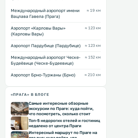
Международный аэропорт имени
≈ 19 км
Вацлава Гавела (Прага)
Аэропорт «Карловы Вары»
≈ 123 км
(Карловы Вары)
U Semika
Park Inn Hotel Prague
0 км
0 км
Аэропорт Пардубице (Пардубице)
≈ 123 км
36 … 149 $
71 … 631 $
Международный аэропорт Ческе-
≈ 152 км
Уютный семейный отель U Semika
Отель Park Inn, здание к
Будеёвице (Ческе-Будеевице)
расположен прямо у стен одного
было построено в 1907 го
из самых важных исторических
находится в живописном 
Аэропорт Брно-Туржаны (Брно)
≈ 210 км
памятников Чехии, крепости
Праги, всего в нескольки
Вышеград. Все просторные тихие
минутах ходьбы от реки В
номера располагают
замка Вышеград. К услугам гостей
Перейти →
Перейти →
современными удобствами,
бесплатный Wi-Fi и трен
«ПРАГА» В БЛОГЕ
такими как беспроводной доступ
зал на крыше. .
Самые интересные обзорные
в Интернет. .
экскурсии по Праге: куда пойти,
что посмотреть, сколько стоит
Топ-5 недорогих отелей и гостиниц
недалеко от центра Праги
Интересный маршрут по Праге на
два дня: куда пойти, что