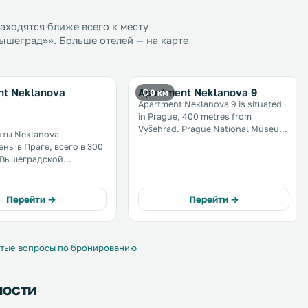
ходятся ближе всего к месту
шеград»». Больше отелей — на карте
nt Neklanova
Apartment Neklanova 9
0 км
Apartment Neklanova 9 is situated
in Prague, 400 metres from
Vyšehrad. Prague National Museum
ты Neklanova
is 1. 6 km from the property. Free
ны в Праге, всего в 300
WiFi is featured . The
 Вышеградской
accommodation features a flat-
о
screen TV. .
 — 1,6 км. На
щей территории
Перейти →
Перейти →
рена бесплатная
ка. На кухне
ны плита и
ик. .
тые вопросы по бронированию
ности