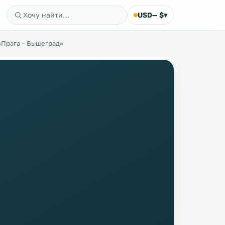
USD
— $
▾
Прага – Вышеград»