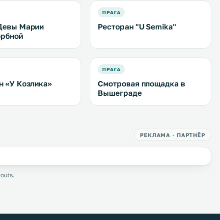
ПРАГА
Девы Марии
Ресторан "U Semika"
орбной
ПРАГА
н «У Козлика»
Смотровая площадка в
Вышеграде
РЕКЛАМА · ПАРТНЁР
outs.