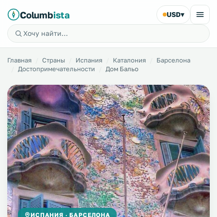
Columb
ista
USD
▾
Главная
Страны
Испания
Каталония
Барселона
Достопримечательности
Дом Бальо
ИСПАНИЯ · БАРСЕЛОНА