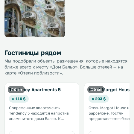
Гостиницы рядом
Мы подобрали объекты размещения, которые находятся
ближе всего к месту «Дом Бальо». Больше отелей — на
карте «Отели поблизости».
Tendency Apartments 5
Hotel Margot House
0 км
0 км
≈ 110 $
≈ 203 $
Современные апартаменты
Отель Margot House нах
Tendency 5 находятся напротив
Барселоне. Гостям
знаменитого дома Бальо. К
предоставляется беспл
услугам гостей кондиционер,
завтрак «шведский стол». От
телевизор с плоским экраном и
Margot House занимает