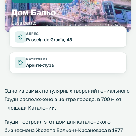
Дом Бальо
Casa Battlo
фото:
alyssa BLACK.
@ flickr.com /
CC BY-SA 2.0
АДРЕС
Passeig de Gracia, 43
КАТЕГОРИЯ
Архитектура
Одно из самых популярных творений гениального
Гауди расположено в центре города, в 700 м от
площади Каталонии.
Гауди построил этот дом для каталонского
бизнесмена Жозепа Бальо-и-Касановаса в 1877