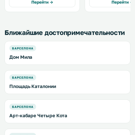
бесплатный WiFi. Из большинства
жилое здание № 46 в Ба
Перейти →
Перейти →
апартаментов открывается вид на
самом центре проспект
известный бульвар Пасео-де-
де-Грасиа, напротив из
Грасиа. .
дома Бальо. .
Ближайшие достопримечательности
БАРСЕЛОНА
Дом Мила
БАРСЕЛОНА
Площадь Каталонии
БАРСЕЛОНА
Арт-кабаре Четыре Кота