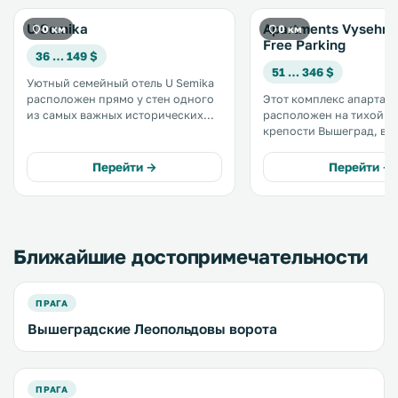
U Semika
Apartments Vysehra
0 км
0 км
Free Parking
36 … 149 $
51 … 346 $
Уютный семейный отель U Semika
расположен прямо у стен одного
Этот комплекс апартам
из самых важных исторических
расположен на тихой ул
памятников Чехии, крепости
крепости Вышеград, все
Вышеград. Все просторные тихие
минутах езды на трамва
номера располагают
центра Праги. К услугам гостей
Перейти →
Перейти →
современными удобствами,
бесплатный Wi-Fi и бес
такими как беспроводной доступ
парковка на территории
в Интернет. .
Ближайшие достопримечательности
ПРАГА
Вышеградские Леопольдовы ворота
ПРАГА