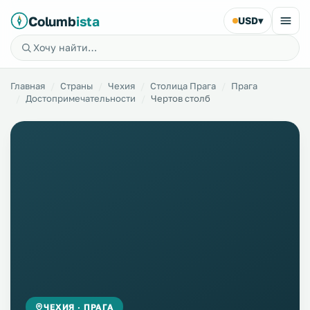
Columb
ista
USD
▾
Главная
Страны
Чехия
Столица Прага
Прага
Достопримечательности
Чертов столб
ЧЕХИЯ · ПРАГА