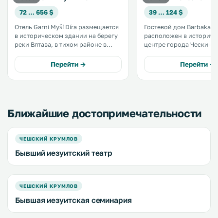
72 … 656 $
39 … 124 $
Отель Garni Myší Díra размещается
Гостевой дом Barbakan
в историческом здании на берегу
расположен в историч
реки Влтава, в тихом районе в
центре города Чески-К
центре города Чески-Крумлов. К
рядом с мостом через р
услугам гостей номера с
в 5 минутах ходьбы от 
Перейти →
Перейти →
бесплатным Wi-Fi, а из окон
площади и замка. .
большинства открывается вид на
реку. .
Ближайшие достопримечательности
ЧЕШСКИЙ КРУМЛОВ
Бывший иезуитский театр
ЧЕШСКИЙ КРУМЛОВ
Бывшая иезуитская семинария