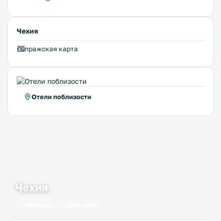
Чехия
пражская карта
Отели поблизости
Чехия
61 город
1546 мест