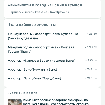
АВИАБИЛЕТЫ В ГОРОД ЧЕШСКИЙ КРУМЛОВ
Партнёрский блок Aviasales · Travelpayouts.
БЛИЖАЙШИЕ АЭРОПОРТЫ
Международный аэропорт Ческе-Будеёвице
≈ 21 км
(Ческе-Будеевице)
Международный аэропорт имени Вацлава
≈ 193 км
Гавела (Прага)
Аэропорт «Карловы Вары» (Карловы Вары)
≈ 235 км
Аэропорт Брно-Туржаны (Брно)
≈ 241 км
Аэропорт Пардубице (Пардубице)
≈ 280 км
«ЧЕХИЯ» В БЛОГЕ
Самые интересные обзорные экскурсии по
Праге: куда пойти, что посмотреть, сколько