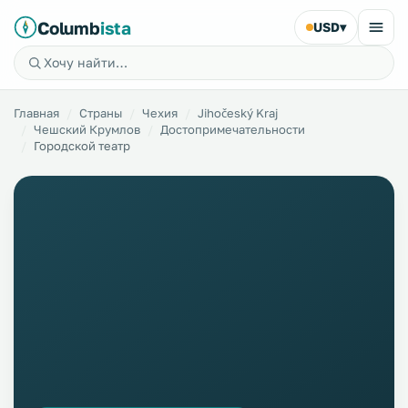
Columb
ista
USD
▾
Главная
Страны
Чехия
Jihočeský Kraj
Чешский Крумлов
Достопримечательности
Городской театр