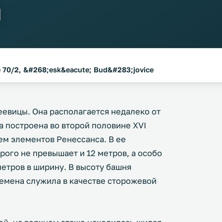
я
 70/2, &#268;esk&eacute; Bud&#283;jovice
еевицы. Она располагается недалеко от
а построена во второй половине XVI
ем элементов Ренессанса. В ее
рого не превышает и 12 метров, а особо
етров в ширину. В высоту башня
ремена служила в качестве сторожевой