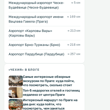
Международный аэропорт Ческе-
≈ 5 км
Будеёвице (Ческе-Будеевице)
Международный аэропорт имени
≈ 169 км
Вацлава Гавела (Прага)
Аэропорт «Карловы Вары»
≈ 213 км
(Карловы Вары)
Аэропорт Брно-Туржаны (Брно)
≈ 218 км
Аэропорт Пардубице (Пардубице)
≈ 257 км
«ЧЕХИЯ» В БЛОГЕ
Самые интересные обзорные
экскурсии по Праге: куда пойти,
что посмотреть, сколько стоит
Топ-5 недорогих отелей и гостиниц
недалеко от центра Праги
Интересный маршрут по Праге на
два дня: куда пойти, что
посмотреть, чем заняться