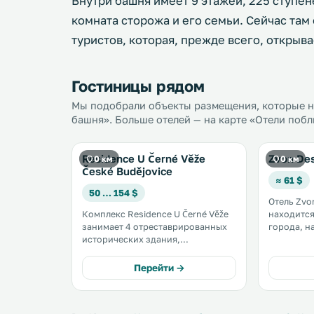
Внутри башня имеет 9 этажей, 225 ступен
комната сторожа и его семьи. Сейчас та
туристов, которая, прежде всего, открыва
Гостиницы рядом
Мы подобрали объекты размещения, которые на
башня». Больше отелей — на карте «Отели побл
Residence U Černé Věže
Zvon Des
0 км
0 км
České Budějovice
≈ 61 $
50 … 154 $
Отель Zvon
Комплекс Residence U Černé Věže
находится
занимает 4 отреставрированных
города, н
исторических здания,
Гостям пр
расположенных в центре города
роскошные
Ческе-Будеевице. К услугам
кондицион
Перейти →
гостей стильно оформленные
Fi, из ок
апартаменты и бесплатный Wi-Fi
вид на ис
на всей территории. .