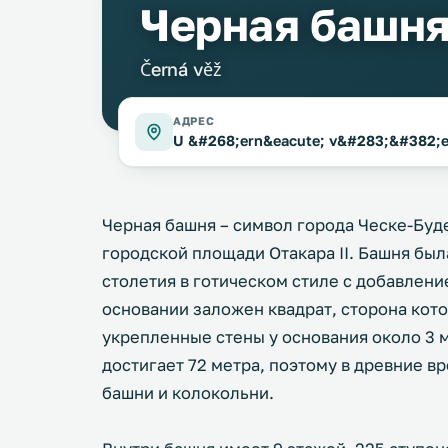
Черная башн
Černá věž
АДРЕС
U &#268;ern&eacute; v&#283;&#382;e
Черная башня – символ города Ческе-Буд
городской площади Отакара II. Башня был
столетия в готическом стиле с добавлени
основании заложен квадрат, сторона кото
укрепленные стены у основания около 3 м
достигает 72 метра, поэтому в древние в
башни и колокольни.