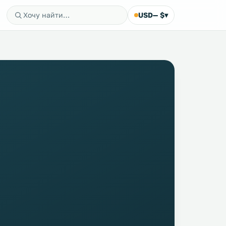
USD
— $
▾