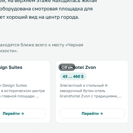
ей, на верхнем этаже находилась жилая
м оборудована смотровая площадка для
ет хороший вид на центр города.
ходятся ближе всего к месту «Черная
изости».
ign Suites
Grandhotel Zvon
0 км
43 … 460 $
 Design Suites
Элегантный и стильный 4-
 в историческом центре
звездочный бутик-отель
а главной площади.
Grandhotel Zvon с традициями,
едоставляются
берущими начало в 1533 году,
 люксы и полулюксы с
расположен прямо на главной
ером и бесплатным Wi-
исторической площади города
Перейти →
Перейти →
он которых открывается
Ческе-Будеевице. .
торический город. .