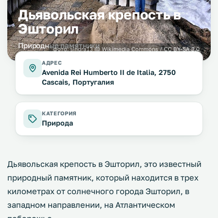
Дьявольская крепость в
Эшторил
Природные памятники
фото:
singra13
@ Wikimedia Commons /
CC BY-SA 3.0
АДРЕС
Avenida Rei Humberto II de Italia, 2750
Cascais, Португалия
КАТЕГОРИЯ
Природа
Дьявольская крепость в Эшторил, это известный
природный памятник, который находится в трех
километрах от солнечного города Эшторил, в
западном направлении, на Атлантическом