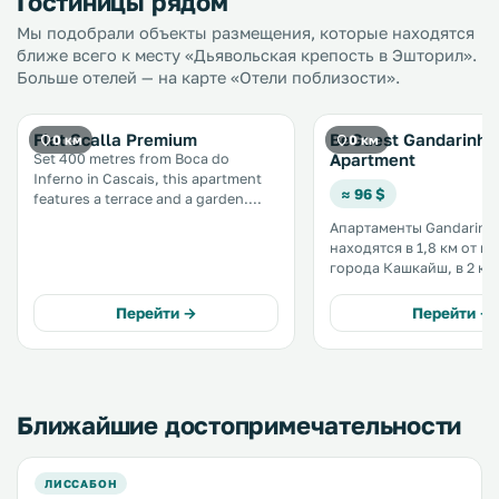
Гостиницы рядом
Мы подобрали объекты размещения, которые находятся
ближе всего к месту «Дьявольская крепость в Эшторил».
Больше отелей — на карте «Отели поблизости».
Flat Scalla Premium
BeGuest Gandarinha
0 км
0 км
Apartment
Set 400 metres from Boca do
Inferno in Cascais, this apartment
≈ 96 $
features a terrace and a garden.
Featuring free private parking, the
Апартаменты Gandarinh
apartment is 700 metres from Casa
находятся в 1,8 км от ц
das Historias - Paula Rego Museum.
города Кашкайш, в 2 км
Free WiFi is available throughout
пристани для яхт и в 5 
the property. .
езды от пляжа. За
Перейти →
Перейти →
дополнительную плату 
могут посещать крытый 
Ближайшие достопримечательности
ЛИССАБОН