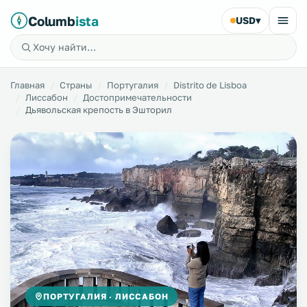
Columb
ista
USD
▾
Главная
Страны
Португалия
Distrito de Lisboa
Лиссабон
Достопримечательности
Дьявольская крепость в Эшторил
ПОРТУГАЛИЯ · ЛИССАБОН