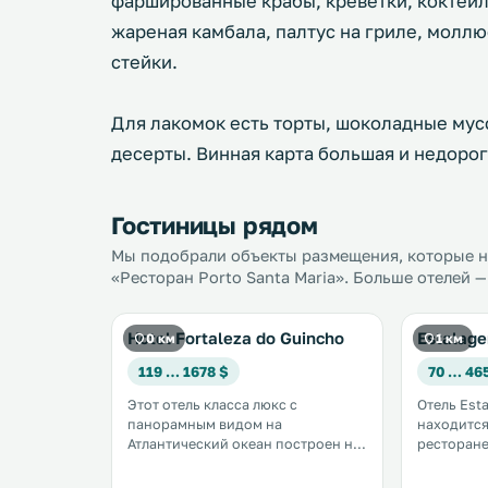
фаршированные крабы, креветки, коктейл
жареная камбала, палтус на гриле, моллю
стейки.
Для лакомок есть торты, шоколадные мус
десерты. Винная карта большая и недорог
Гостиницы рядом
Мы подобрали объекты размещения, которые на
«Ресторан Porto Santa Maria». Больше отелей —
Hotel Fortaleza do Guincho
Estalag
0 км
1 км
119 … 1678 $
70 … 46
Этот отель класса люкс с
Отель Est
панорамным видом на
находится н
Атлантический океан построен на
ресторан
территории крепости XVII века. В
потрясаю
отеле работает превосходный
Атлантический