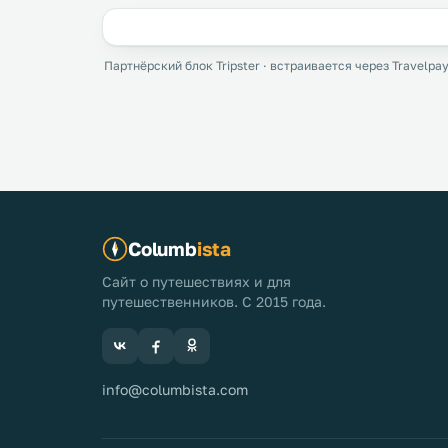
Партнёрский блок Tripster · встраивается через Travelpay
Columb
ista
Сайт о путешествиях и для
путешественников. С 2015 года.
info@columbista.com