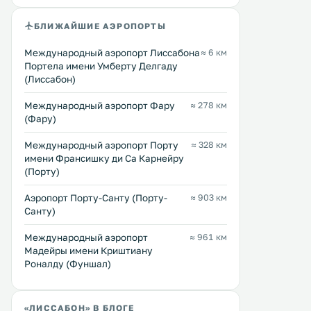
бассейном, расположенном в 5
зеленью. Предоставляется
Перейти →
Перейти →
метрах. .
бесплатный WiFi. .
БЛИЖАЙШИЕ АЭРОПОРТЫ
Международный аэропорт Лиссабона
≈ 6 км
Портела имени Умберту Делгаду
(Лиссабон)
Международный аэропорт Фару
≈ 278 км
(Фару)
Международный аэропорт Порту
≈ 328 км
имени Франсишку ди Са Карнейру
(Порту)
Аэропорт Порту-Санту (Порту-
≈ 903 км
Санту)
Международный аэропорт
≈ 961 км
Мадейры имени Криштиану
Роналду (Фуншал)
«ЛИССАБОН» В БЛОГЕ