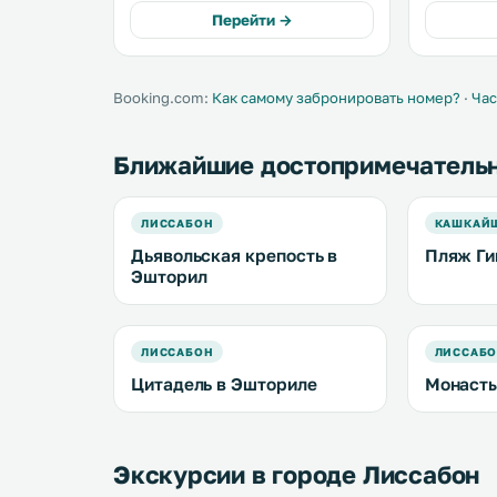
ресторан изысканной кухни,
бассейн с
Перейти →
отмеченный звездой Мишлен. .
элегантно
крепости X
Booking.com:
Как самому забронировать номер?
·
Час
Ближайшие достопримечатель
ЛИССАБОН
КАШКАЙ
Дьявольская крепость в
Пляж Ги
Эшторил
ЛИССАБОН
ЛИССАБ
Цитадель в Эшториле
Монасты
Экскурсии в городе Лиссабон