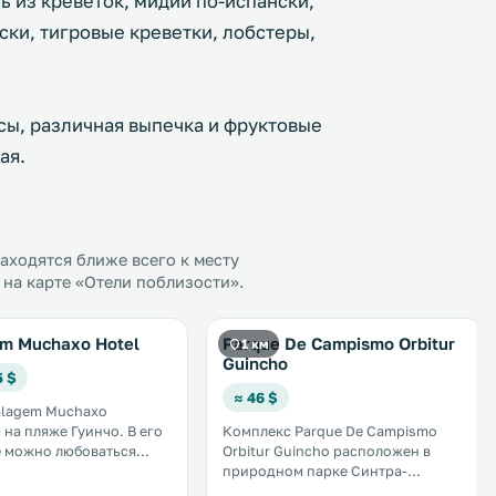
ь из креветок, мидии по-испански,
ски, тигровые креветки, лобстеры,
сы, различная выпечка и фруктовые
ая.
ходятся ближе всего к месту
 на карте «Отели поблизости».
em Muchaxo Hotel
Parque De Campismo Orbitur
1 км
Guincho
5 $
≈ 46 $
alagem Muchaxo
а пляже Гуинчо. В его
Комплекс Parque De Campismo
е можно любоваться
Orbitur Guincho расположен в
щим видом на
природном парке Синтра-
 океан. Открытый
Кашкайш. К услугам гостей