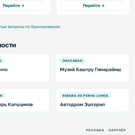
 морской водой
открытый бассейн, пляжи, бары на
Перейти →
Перейти →
 вписывается в руины
берегу моря и пристань для яхт.
VII века. .
Комплекс находится всего в 1 км
от пляжа и в 7 км от города
Кашкайш. .
тые вопросы по бронированию
ности
Ш
ЛИССАБОН
нчо
Музей Каштру Гимарайнш
ОН
RIBEIRA DE PENHA LONGA
рь Капуцинов
Автодром Эшторил
РЕКЛАМА · ПАРТНЁР