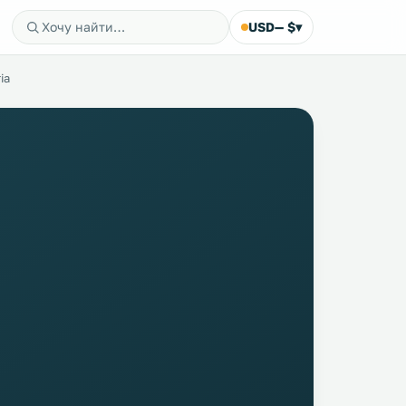
USD
— $
▾
ia