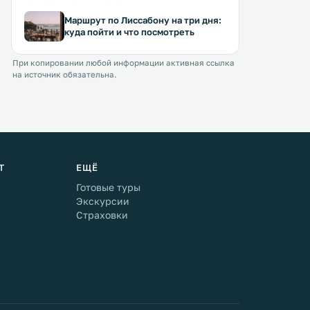
Маршрут по Лиссабону на три дня:
куда пойти и что посмотреть
При копировании любой информации активная ссылка
на источник обязательна.
Т
ЕЩЁ
Готовые туры
Экскурсии
Страховки